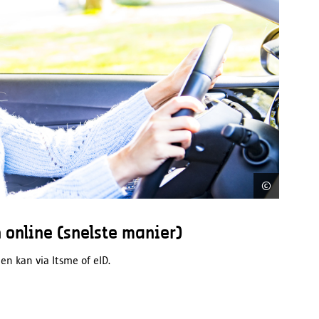
©
Frederi
online (snelste manier)
n kan via Itsme of eID.