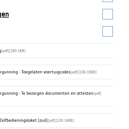
gen
g
[
pdf
]
[
180.5KB
]
rgunning - Toegelaten voertuigcodes
[
pdf
]
[
106.03KB
]
ergunning - Te bezorgen documenten en attesten
[
pdf
]
elfbedieningsloket (zuil)
[
pdf
]
[
130.14KB
]