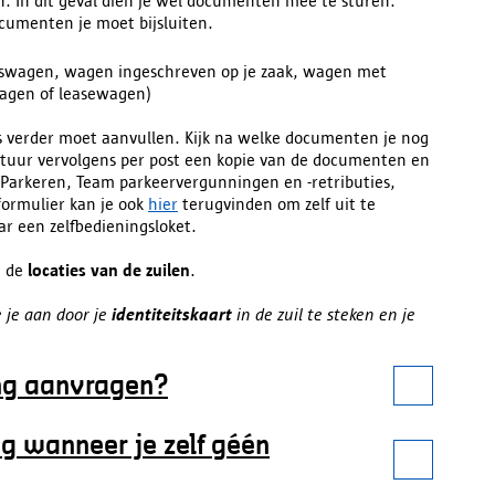
n. In dit geval dien je wel documenten mee te sturen.
cumenten je moet bijsluiten.
fswagen, wagen ingeschreven op je zaak, wagen met
wagen of leasewagen)
s verder moet aanvullen. Kijk na welke documenten je nog
stuur vervolgens per post een kopie van de documenten en
n Parkeren, Team parkeervergunningen en -retributies,
formulier kan je ook
hier
terugvinden om zelf uit te
ar een zelfbedieningsloket.
n de
locaties van de zuilen
.
e je aan door je
identiteitskaart
in de zuil te steken en je
ng aanvragen?
g wanneer je zelf géén