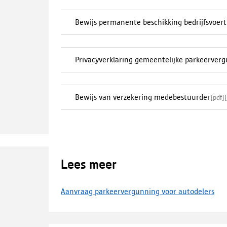
Bewijs permanente beschikking bedrijfsvoert
Privacyverklaring gemeentelijke parkeerver
Bewijs van verzekering medebestuurder
[
pdf
]
[
Lees meer
Aanvraag parkeervergunning voor autodelers