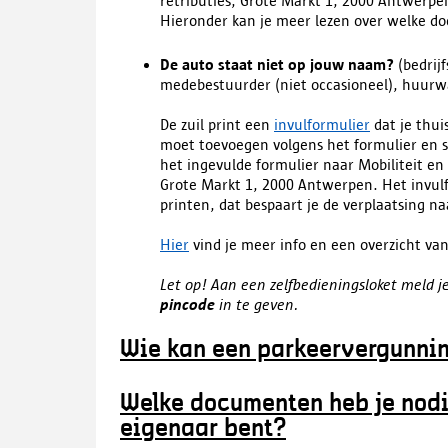
retributies, Grote Markt 1, 2000 Antwerpe
Hieronder kan je meer lezen over welke do
De auto staat niet op jouw naam?
(bedrij
medebestuurder (niet occasioneel), huur
De zuil print een
invulformulier
dat je thui
moet toevoegen volgens het formulier en 
het ingevulde formulier naar Mobiliteit e
Grote Markt 1, 2000 Antwerpen. Het invul
printen, dat bespaart je de verplaatsing na
Hier
vind je meer info en een overzicht va
Let op! Aan een zelfbedieningsloket meld j
pincode
in te geven.
Wie kan een parkeervergunni
Welke documenten heb je nodi
eigenaar bent?