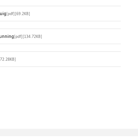
uig
[
pdf
]
[
69.2KB
]
gunning
[
pdf
]
[
134.72KB
]
72.28KB
]