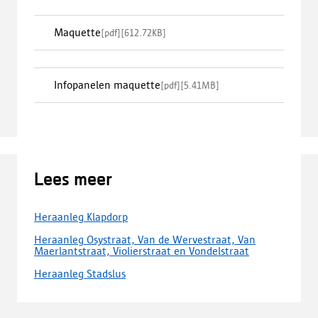
Maquette
[
pdf
]
[
612.72KB
]
Infopanelen maquette
[
pdf
]
[
5.41MB
]
Lees meer
Heraanleg Klapdorp
Heraanleg Osystraat, Van de Wervestraat, Van
Maerlantstraat, Violierstraat en Vondelstraat
Heraanleg Stadslus