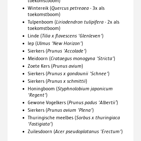
toekomstboom)
Wintereik (
Quercus petreaea
- 3x als
toekomstboom)
Tulpenboom (
Liriodendron tulipifera
- 2x als
toekomstboom)
Linde (
Tilia x flavescens 'Glenleven'
)
Iep (
Ulmus 'New Horizon'
)
Sierkers (
Prunus 'Accolade'
)
Meidoorn (
Crataegus monogyna 'Stricta'
)
Zoete Kers (
Prunus avium
)
Sierkers (
Prunus x gondounii 'Schnee'
)
Sierkers (
Prunus x schmittii
)
Honingboom (
Styphnolobium japonicum
'Regent'
)
Gewone Vogelkers (
Prunus padus 'Albertii’
)
Sierkers (
Prunus avium 'Plena'
)
Thuringische
meelbes (
Sorbus x thuringiaca
'Fastigiata'
)
Zuilesdoorn (
Acer pseudoplatanus 'Erectum'
)