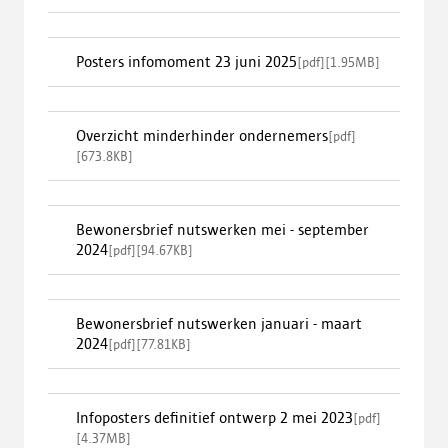
Posters infomoment 23 juni 2025
[
pdf
]
[
1.95MB
]
Overzicht minderhinder ondernemers
[
pdf
]
[
673.8KB
]
Bewonersbrief nutswerken mei - september
2024
[
pdf
]
[
94.67KB
]
Bewonersbrief nutswerken januari - maart
2024
[
pdf
]
[
77.81KB
]
Infoposters definitief ontwerp 2 mei 2023
[
pdf
]
[
4.37MB
]