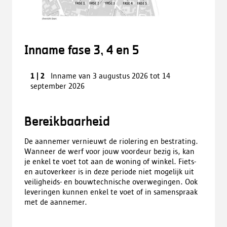
Inname fase 3, 4 en 5
Previous
Next
1
|
2
Inname van 3 augustus 2026 tot 14
image
image
september 2026
Bereikbaarheid
De aannemer vernieuwt de riolering en bestrating.
Wanneer de werf voor jouw voordeur bezig is, kan
je enkel te voet tot aan de woning of winkel. Fiets-
en autoverkeer is in deze periode niet mogelijk uit
veiligheids- en bouwtechnische overwegingen. Ook
leveringen kunnen enkel te voet of in samenspraak
met de aannemer.