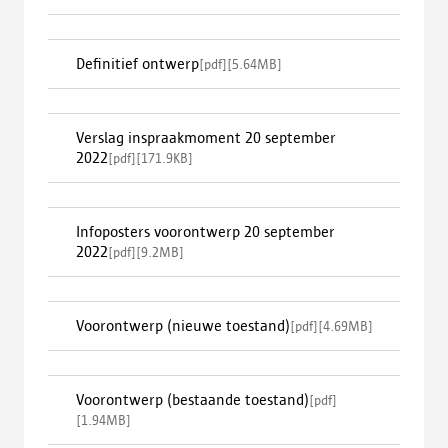
Definitief ontwerp
[
pdf
]
[
5.64MB
]
Verslag inspraakmoment 20 september
2022
[
pdf
]
[
171.9KB
]
Infoposters voorontwerp 20 september
2022
[
pdf
]
[
9.2MB
]
Voorontwerp (nieuwe toestand)
[
pdf
]
[
4.69MB
]
Voorontwerp (bestaande toestand)
[
pdf
]
[
1.94MB
]