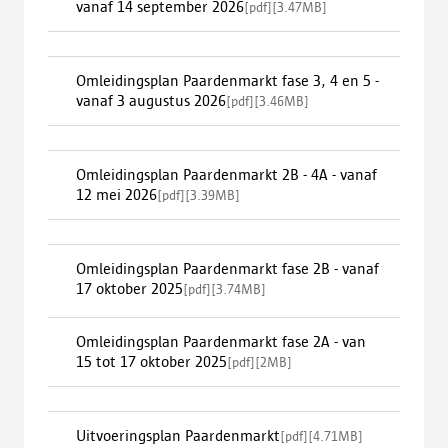
vanaf 14 september 2026
[
pdf
]
[
3.47MB
]
Omleidingsplan Paardenmarkt fase 3, 4 en 5 -
vanaf 3 augustus 2026
[
pdf
]
[
3.46MB
]
Omleidingsplan Paardenmarkt 2B - 4A - vanaf
12 mei 2026
[
pdf
]
[
3.39MB
]
Omleidingsplan Paardenmarkt fase 2B - vanaf
17 oktober 2025
[
pdf
]
[
3.74MB
]
Omleidingsplan Paardenmarkt fase 2A - van
15 tot 17 oktober 2025
[
pdf
]
[
2MB
]
Uitvoeringsplan Paardenmarkt
[
pdf
]
[
4.71MB
]