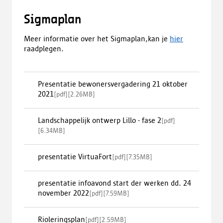
Sigmaplan
Meer informatie over het Sigmaplan,kan je
hier
raadplegen.
Presentatie bewonersvergadering 21 oktober
2021
[
pdf
]
[
2.26MB
]
Landschappelijk ontwerp Lillo - fase 2
[
pdf
]
[
6.34MB
]
presentatie VirtuaFort
[
pdf
]
[
7.35MB
]
presentatie infoavond start der werken dd. 24
november 2022
[
pdf
]
[
7.59MB
]
Rioleringsplan
[
pdf
]
[
2.59MB
]