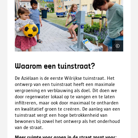
©
stad A
Waarom een tuinstraat?
De Aziëlaan is de eerste Wilrijkse tuinstraat. Het
ontwerp van een tuinstraat heeft een maximale
vergroening en verblauwing als doel. Dit doen we
door regenwater lokaal op te vangen en te laten
infiltreren, maar ook door maximaal te ontharden
en kwalitatief groen te creëren. De aanleg van een
tuinstraat vergt een hoge betrokkenheid van
bewoners bij zowel het ontwerp als het onderhoud
van de straat.
Meer ruimte voor groen in de straat zorgt voor: