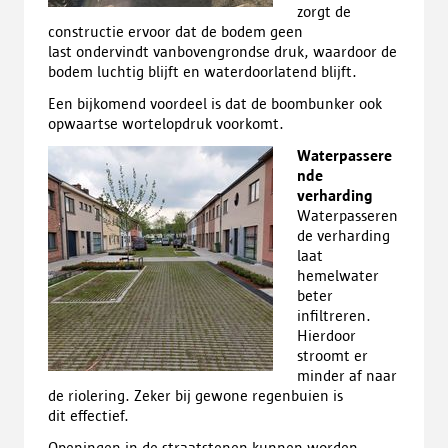
zorgt de
constructie ervoor dat de bodem geen
last ondervindt vanbovengrondse druk, waardoor de
bodem luchtig blijft en waterdoorlatend blijft.
Een bijkomend voordeel is dat de boombunker ook
opwaartse wortelopdruk voorkomt.
Waterpassere
nde
verharding
Waterpasseren
de verharding
laat
hemelwater
beter
infiltreren.
Hierdoor
stroomt er
minder af naar
de riolering. Zeker bij gewone regenbuien is
dit effectief.
Openingen in de straatstenen kunnen worden