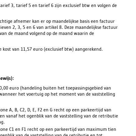
rief 3, tarief 5 en tarief 6 zijn exclusief btw en volgen de
ichtige afnemer kan er op maandelijkse basis een factuur
ven 2, 3, 5 en 6 van artikel 8. Deze maandelijkse factuur
van de maand volgend op de maand waarin de
e kost van 11,57 euro (exclusief btw) aangerekend.
bewijs):
 50,00 euro (handeling buiten het toepassingsgebied van
 wanneer het voertuig op het moment van de vaststelling
zone A, B, C2, D, E, F2 en G recht op een parkeertijd van
 vanaf het ogenblik van de vaststelling van de retributie
ag.
erzone C1 en F1 recht op een parkeertijd van maximum tien
nblik van de vaststelling van de retributie en tot