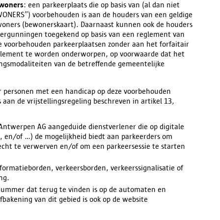
ewoners
: een parkeerplaats die op basis van (al dan niet
BEWONERS”) voorbehouden is aan de houders van een geldige
woners (bewonerskaart). Daarnaast kunnen ook de houders
vergunningen toegekend op basis van een reglement van
 voorbehouden parkeerplaatsen zonder aan het forfaitair
reglement te worden onderworpen, op voorwaarde dat het
ingsmodaliteiten van de betreffende gemeentelijke
oor personen met een handicap op deze voorbehouden
aan de vrijstellingsregeling beschreven in artikel 13,
 Antwerpen AG aangeduide dienstverlener die op digitale
ms, en/of …) de mogelijkheid biedt aan parkeerders om
cht te verwerven en/of om een parkeersessie te starten
ormatieborden, verkeersborden, verkeerssignalisatie of
ng.
nummer dat terug te vinden is op de automaten en
fbakening van dit gebied is ook op de website