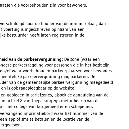
laatsen die voorbehouden zijn voor bewoners.
is verschuldigd door de houder van de nummerplaat, dan
et voertuig is ingeschreven op naam van een
jke bestuurder heeft laten registreren in de
heid van de parkeervergunning
: De zone (waar een
ondere parkeerregeling voor personen die in het bezit zijn
 en/of waar voorbehouden parkeerplaatsen voor bewoners
emeentelijke parkeervergunning mag parkeren. De
ouder van de gemeentelijke parkeervergunning meegedeeld
en is ook raadpleegbaar op de website.
n en gebieden in tariefzones, alsook de aanduiding van de
n artikel 8 van toepassing zijn met inbegrip van de
 door het college van burgemeester en schepenen.
 vervangend informatiebord waar het nummer van de
een app of sms te betalen en de locatie van de
eergegeven.