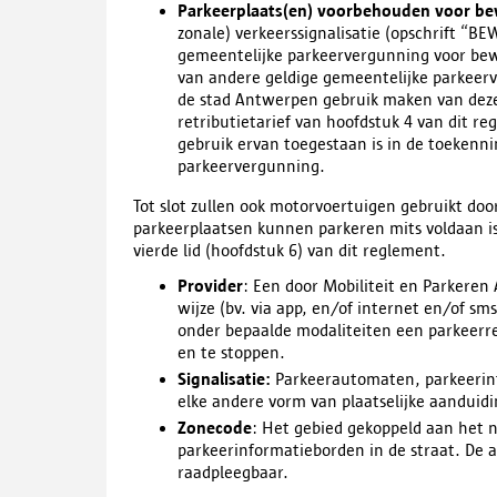
Parkeerplaats(en) voorbehouden voor b
zonale) verkeerssignalisatie (opschrift “
gemeentelijke parkeervergunning voor be
van andere geldige gemeentelijke parkeer
de stad Antwerpen gebruik maken van deze
retributietarief van hoofdstuk 4 van dit 
gebruik ervan toegestaan is in de toekenn
parkeervergunning.
Tot slot zullen ook motorvoertuigen gebruikt d
parkeerplaatsen kunnen parkeren mits voldaan is 
vierde lid (hoofdstuk 6) van dit reglement.
Provider
: Een door Mobiliteit en Parkeren
wijze (bv. via app, en/of internet en/of s
onder bepaalde modaliteiten een parkeerre
en te stoppen.
Signalisatie:
Parkeerautomaten, parkeerinf
elke andere vorm van plaatselijke aanduidi
Zonecode
: Het gebied gekoppeld aan het 
parkeerinformatieborden in de straat. De a
raadpleegbaar.