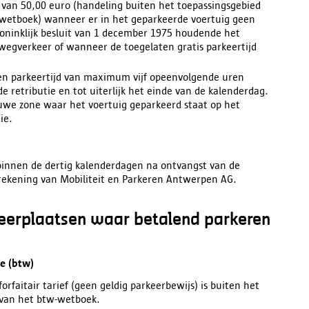
gd van 50,00 euro (handeling buiten het toepassingsgebied
w-wetboek) wanneer er in het geparkeerde voertuig geen
koninklijk besluit van 1 december 1975 houdende het
wegverkeer of wanneer de toegelaten gratis parkeertijd
 een parkeertijd van maximum vijf opeenvolgende uren
de retributie en tot uiterlijk het einde van de kalenderdag.
 blauwe zone waar het voertuig geparkeerd staat op het
ie.
 binnen de dertig kalenderdagen na ontvangst van de
nkrekening van Mobiliteit en Parkeren Antwerpen AG.
keerplaatsen waar betalend parkeren
e (btw)
forfaitair tarief (geen geldig parkeerbewijs) is buiten het
6 van het btw-wetboek.