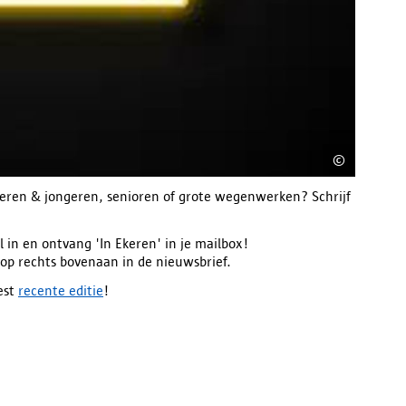
©
Getty I
nderen & jongeren, senioren of grote wegenwerken? Schrijf
l in en ontvang 'In Ekeren' in je mailbox!
nop rechts bovenaan in de nieuwsbrief.
est
recente editie
!