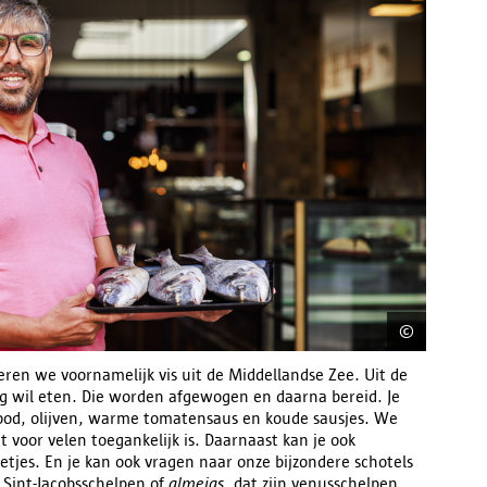
©
Victori
eren we voornamelijk vis uit de Middellandse Zee. Uit de
aag wil eten. Die worden afgewogen en daarna bereid. Je
brood, olijven, warme tomatensaus en koude sausjes. We
 voor velen toegankelijk is. Daarnaast kan je ook
rietjes. En je kan ook vragen naar onze bijzondere schotels
 Sint-Jacobsschelpen of
almejas
, dat zijn venusschelpen.