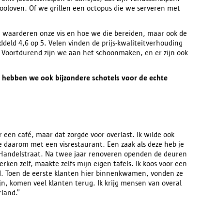
ooloven. Of we grillen een octopus die we serveren met
 Ze waarderen onze vis en hoe we die bereiden, maar ook de
ddeld 4,6 op 5. Velen vinden de prijs-kwaliteitverhouding
t. Voortdurend zijn we aan het schoonmaken, en er zijn ook
g hebben we ook bijzondere schotels voor de echte
 een café, maar dat zorgde voor overlast. Ik wilde ook
te daarom met een visrestaurant. Een zaak als deze heb je
 Handelstraat. Na twee jaar renoveren openden de deuren
rken zelf, maakte zelfs mijn eigen tafels. Ik koos voor een
id. Toen de eerste klanten hier binnenkwamen, vonden ze
jn, komen veel klanten terug. Ik krijg mensen van overal
rland.”