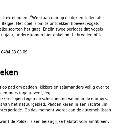
ltrektellingen. “We staan dan op de dijk en tellen alle
in België. Het doel is om te ontdekken hoeveel vogels
lke soorten het gaat. Er zijn twee periodes dat vogels
en najaar, andere komen hier enkel om te broeden of te
. 0494 33 63 09.
teken
ers op pad om padden, kikkers en salamanders veilig over te
ngemmers ingegraven”, legt
 kikkers lopen tegen de schermen en vallen in de emmers.
rs van het natuurgebied. Padden keren in een rechte lijn
winterperiode. Op dat moment wordt aan de automobilisten
ant de Polder is een belangrijke habitat voor amfibieën.