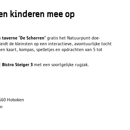
en kinderen mee op
in
taverne ‘De Schorren’
gratis het Natuurpunt-doe-
leidt de kleinsten op een interactieve, avontuurlijke tocht
een kaart, kompas, spelletjes en opdrachten van 5 tot
it
Bistro Steiger 3
met een soortgelijke rugzak.
2660 Hoboken
en