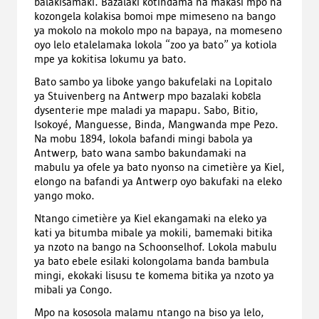
balakisamaki. Bazalaki kotindama na makasi mpo na
kozongela kolakisa bomoi mpe mimeseno na bango
ya mokolo na mokolo mpo na bapaya, na momeseno
oyo lelo etalelamaka lokola “zoo ya bato” ya kotiola
mpe ya kokitisa lokumu ya bato.
Bato sambo ya liboke yango bakufelaki na Lopitalo
ya Stuivenberg na Antwerp mpo bazalaki kobɛla
dysenterie mpe maladi ya mapapu. Sabo, Bitio,
Isokoyé, Manguesse, Binda, Mangwanda mpe Pezo.
Na mobu 1894, lokola bafandi mingi babola ya
Antwerp, bato wana sambo bakundamaki na
mabulu ya ofele ya bato nyonso na cimetière ya Kiel,
elongo na bafandi ya Antwerp oyo bakufaki na eleko
yango moko.
Ntango cimetière ya Kiel ekangamaki na eleko ya
kati ya bitumba mibale ya mokili, bamemaki bitika
ya nzoto na bango na Schoonselhof. Lokola mabulu
ya bato ebele esilaki kolongolama banda bambula
mingi, ekokaki lisusu te komema bitika ya nzoto ya
mibali ya Congo.
Mpo na kososola malamu ntango na biso ya lelo,