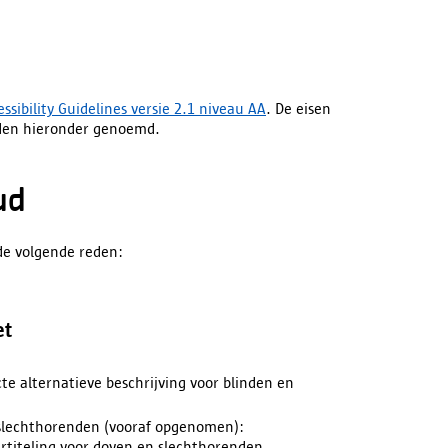
sibility Guidelines versie 2.1 niveau AA
. De eisen
rden hieronder genoemd.
ud
de volgende reden:
et
 alternatieve beschrijving voor blinden en
 slechthorenden (vooraf opgenomen):
dertiteling voor doven en slechthorenden.