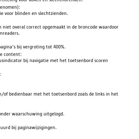
pgenomen):
tie voor blinden en slechtzienden.
jn niet overal correct opgemaakt in de broncode waardoor
enreaders.
agina's bij vergroting tot 400%.
le content:
sindicator bij navigatie met het toetsenbord scoren
:
/of bedienbaar met het toetsenbord zoals de links in het
 zonder waarschuwing uitgelogd.
uurd bij paginawijzigingen.