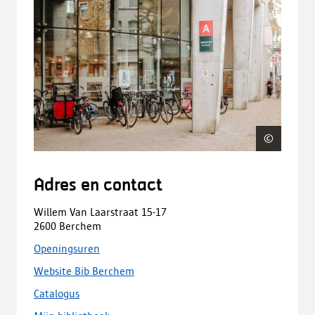
©
Bib De
Adres en contact
Willem Van Laarstraat 15-17
2600 Berchem
Openingsuren
Website Bib Berchem
Catalogus