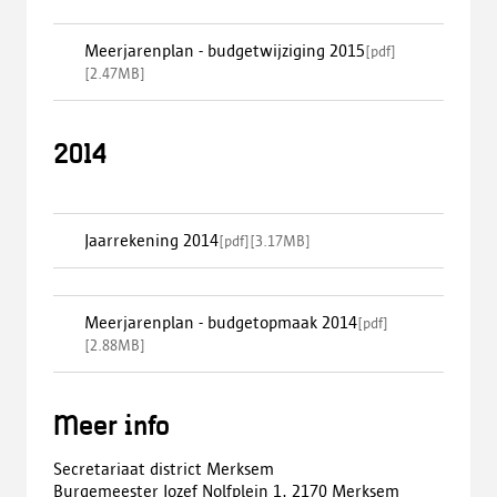
Meerjarenplan - budgetwijziging 2015
[
pdf
]
[
2.47MB
]
2014
Jaarrekening 2014
[
pdf
]
[
3.17MB
]
Meerjarenplan - budgetopmaak 2014
[
pdf
]
[
2.88MB
]
Meer info
Secretariaat district Merksem
Burgemeester Jozef Nolfplein 1, 2170 Merksem