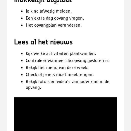
Je kind afwezig melden.
Een extra dag opvang vragen.
Het opvangplan veranderen.
Lees al het nieuws
Kijk welke activiteiten plaatsvinden.
Controleer wanneer de opvang gesloten is.
Bekijk het menu van deze week.
Check of je iets moet meebrengen.
Bekijk foto's en video's van jouw kind in de
opvang.