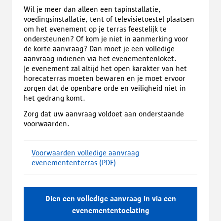
i
Wil je meer dan alleen een tapinstallatie,
n
voedingsinstallatie, tent of televisietoestel plaatsen
e
om het evenement op je terras feestelijk te
e
ondersteunen? Of kom je niet in aanmerking voor
n
de korte aanvraag? Dan moet je een volledige
n
aanvraag indienen via het evenementenloket.
i
Je evenement zal altijd het open karakter van het
e
horecaterras moeten bewaren en je moet ervoor
u
zorgen dat de openbare orde en veiligheid niet in
w
het gedrang komt.
t
Zorg dat uw aanvraag voldoet aan onderstaande
a
voorwaarden.
b
b
l
Voorwaarden volledige aanvraag
a
evenemententerras
(PDF)
(
d
d
)
o
w
Dien een volledige aanvraag in via een
n
evenemententoelating
l