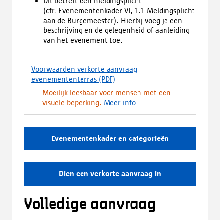
Dit betreft een meldingsplicht
(cfr. Evenementenkader VI, 1.1 Meldingsplicht
aan de Burgemeester). Hierbij voeg je een
beschrijving en de gelegenheid of aanleiding
van het evenement toe.
Voorwaarden verkorte aanvraag
evenemententerras
(PDF)
(
d
Moeilijk leesbaar voor mensen met een
o
visuele beperking.
Meer info
w
n
l
o
Evenementenkader en categorieën
a
d
,
Dien een verkorte aanvraag in
o
p
e
Volledige aanvraag
n
t