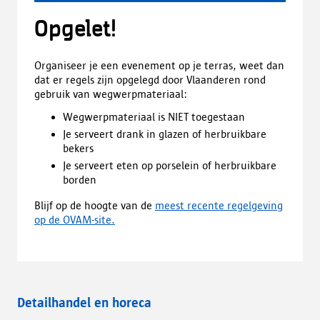
o
a
Opgelet!
d
,
o
Organiseer je een evenement op je terras, weet dan
p
dat er regels zijn opgelegd door Vlaanderen rond
e
gebruik van wegwerpmateriaal:
n
t
Wegwerpmateriaal is NIET toegestaan
i
Je serveert drank in glazen of herbruikbare
n
bekers
e
Je serveert eten op porselein of herbruikbare
e
borden
n
n
Blijf op de hoogte van de
meest recente regelgeving
i
op de OVAM-site.
e
u
w
t
a
Detailhandel en horeca
b
b