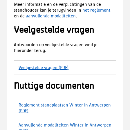
Meer informatie en de verplichtingen van de
standhouder kan je terugvinden in
het reglement
en de
aanvullende modaliteiten
.
Veelgestelde vragen
Antwoorden op veelgestelde vragen vind je
hieronder terug.
Veelgestelde vragen
(PDF)
(
d
o
Nuttige documenten
w
n
l
o
Reglement standplaatsen Winter in Antwerpen
a
(PDF)
(
d
d
,
o
Aanvullende modaliteiten Winter in Antwerpen
o
w