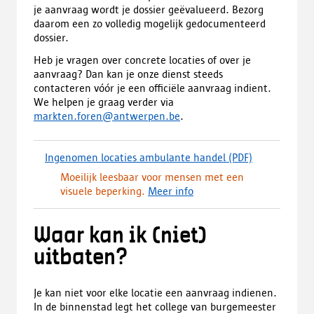
je aanvraag wordt je dossier geëvalueerd. Bezorg
daarom een zo volledig mogelijk gedocumenteerd
dossier.
Heb je vragen over concrete locaties of over je
aanvraag? Dan kan je onze dienst steeds
contacteren vóór je een officiële aanvraag indient.
We helpen je graag verder via
markten.foren@antwerpen.be
.
Ingenomen locaties ambulante handel
(PDF)
(
d
Moeilijk leesbaar voor mensen met een
o
visuele beperking.
Meer info
w
n
l
Waar kan ik (niet)
o
uitbaten?
a
d
,
Je kan niet voor elke locatie een aanvraag indienen.
o
In de binnenstad legt het college van burgemeester
p