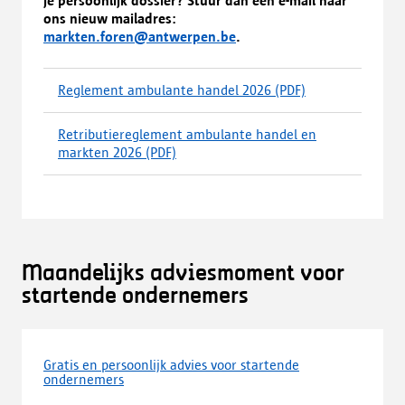
je persoonlijk dossier? Stuur dan een e-mail naar
ons nieuw mailadres:
markten.foren@antwerpen.be
.
Reglement ambulante handel 2026
(PDF)
(
d
o
Retributiereglement ambulante handel en
w
markten 2026
(PDF)
(
n
d
l
o
o
w
a
n
d
l
,
o
Maandelijks adviesmoment voor
o
a
p
startende ondernemers
d
e
,
n
o
t
p
i
Gratis en persoonlijk advies voor startende
e
ondernemers
n
n
e