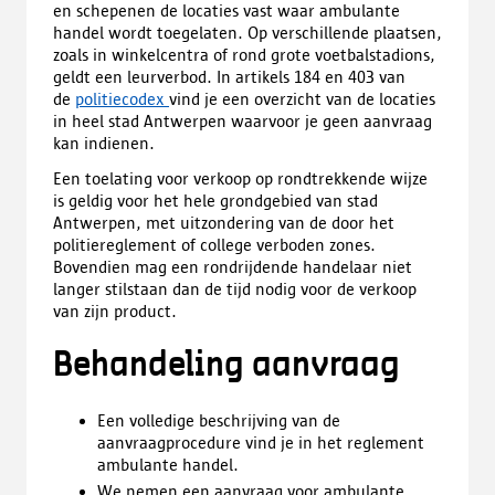
en schepenen de locaties vast waar ambulante
e
handel wordt toegelaten. Op verschillende plaatsen,
n
zoals in winkelcentra of rond grote voetbalstadions,
t
geldt een leurverbod. In artikels 184 en 403 van
i
de
politiecodex
vind je een overzicht van de locaties
n
in heel stad Antwerpen waarvoor je geen aanvraag
e
kan indienen.
e
n
Een toelating voor verkoop op rondtrekkende wijze
n
is geldig voor het hele grondgebied van stad
i
Antwerpen, met uitzondering van de door het
e
politiereglement of college verboden zones.
u
Bovendien mag een rondrijdende handelaar niet
w
langer stilstaan dan de tijd nodig voor de verkoop
t
van zijn product.
a
b
Behandeling aanvraag
b
l
a
Een volledige beschrijving van de
d
aanvraagprocedure vind je in het reglement
)
ambulante handel.
We nemen een aanvraag voor ambulante