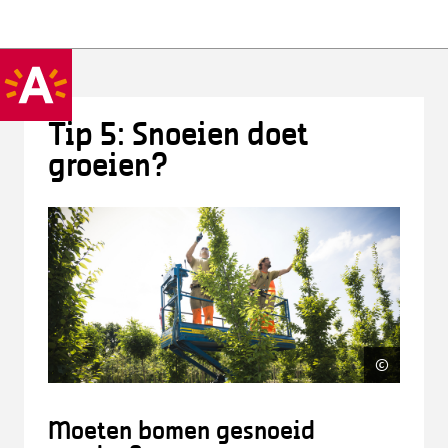
Tip 5: Snoeien doet
groeien?
©
Swa De
Moeten bomen gesnoeid