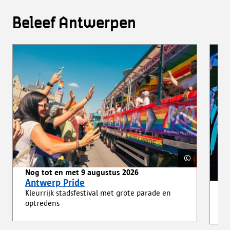
Beleef Antwerpen
©
Copyright:
Wim Had
Nog tot en met 9 augustus 2026
Antwerp Pride
Va
Kleurrijk stadsfestival met grote parade en
T
optredens
Zo