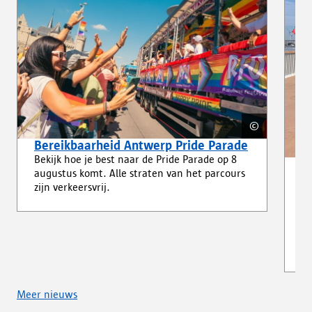
©
Copyright:
Wim Had
Bereikbaarheid Antwerp Pride Parade
Bekijk hoe je best naar de Pride Parade op 8
V
augustus komt. Alle straten van het parcours
S
zijn verkeersvrij.
He
ha
St
re
tu
Meer nieuws