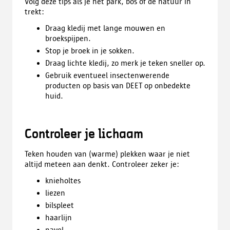
Volg deze tips als je het park, bos of de natuur in
trekt:
Draag kledij met lange mouwen en
broekspijpen.
Stop je broek in je sokken.
Draag lichte kledij, zo merk je teken sneller op.
Gebruik eventueel insectenwerende
producten op basis van DEET op onbedekte
huid.
Controleer je lichaam
Teken houden van (warme) plekken waar je niet
altijd meteen aan denkt. Controleer zeker je:
knieholtes
liezen
bilspleet
haarlijn
navel