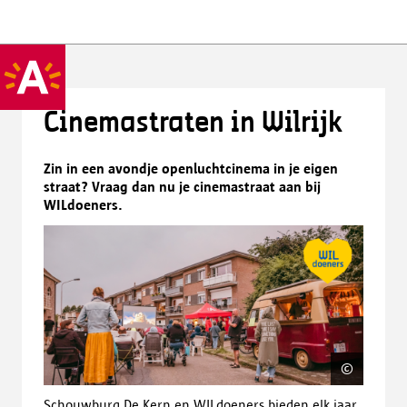
Cinemastraten in Wilrijk
Zin in een avondje openluchtcinema in je eigen
straat? Vraag dan nu je cinemastraat aan bij
WILdoeners.
©
Matthi
Schouwburg De Kern en WILdoeners bieden elk jaar