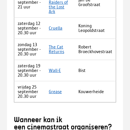
september -
Raiders of
Groofstraat
21 uur
the Lost
Ark
zaterdag 12
Koning
september -
Cruella
Leopoldstraat
20.30 uur
zondag 13
The Cat
Robert
september -
Returns
Broeckhovestraat
20.30 uur
zaterdag 19
september -
Wall-E
Bist
20.30 uur
vrijdag 25
september
Grease
Kouwerheide
20.30 uur
Wanneer kan ik
een cinemastraat organiseren?