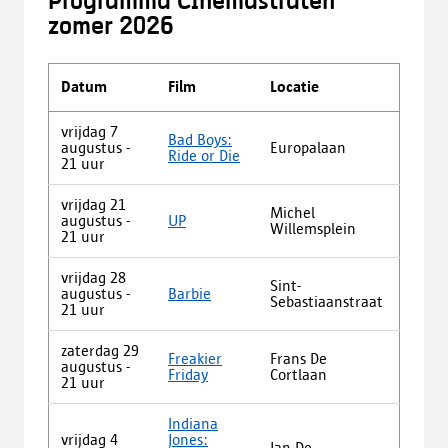
Programma Cinemastraten
zomer 2026
Datum
Film
Locatie
vrijdag 7
Bad Boys:
augustus -
Europalaan
Ride or Die
21 uur
vrijdag 21
Michel
augustus -
UP
Willemsplein
21 uur
vrijdag 28
Sint-
augustus -
Barbie
Sebastiaanstraat
21 uur
zaterdag 29
Freakier
Frans De
augustus -
Friday
Cortlaan
21 uur
Indiana
vrijdag 4
Jones:
Jan De