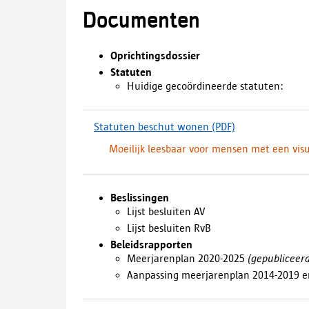
Documenten
Oprichtingsdossier
Statuten
Huidige gecoördineerde statuten:
Statuten beschut wonen
(PDF)
(
d
Moeilijk leesbaar voor mensen met een vis
o
w
n
l
Beslissingen
o
Lijst besluiten AV
a
Lijst besluiten RvB
d
Beleidsrapporten
,
Meerjarenplan 2020-2025
(gepubliceer
o
Aanpassing meerjarenplan 2014-2019 
p
e
n