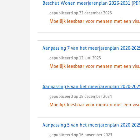
Beschut Wonen meerjarenplan 2026-2031
(PD
t
i
gepubliceerd op 22 december 2025
n
Moeilijk leesbaar voor mensen met een vis
e
e
n
n
Aanpassing 7 van het meerjarenplan 2020-202
i
e
gepubliceerd op 12 juni 2025
u
Moeilijk leesbaar voor mensen met een vis
w
t
a
b
Aanpassing 6 van het meerjarenplan 2020-202
b
gepubliceerd op 18 december 2024
l
Moeilijk leesbaar voor mensen met een vis
a
d
)
Aanpassing 5 van het meerjarenplan 2020-202
gepubliceerd op 16 november 2023