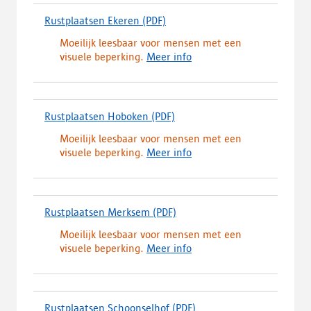
o
n
n
Rustplaatsen Ekeren
(PDF)
(
a
t
i
d
d
i
e
Moeilijk leesbaar voor mensen met een
o
,
n
u
visuele beperking.
Meer info
w
o
e
w
n
p
e
t
l
e
n
a
o
n
n
b
Rustplaatsen Hoboken
(PDF)
(
a
t
i
b
d
d
i
e
l
Moeilijk leesbaar voor mensen met een
o
,
n
u
a
visuele beperking.
Meer info
w
o
e
w
d
n
p
e
t
)
l
e
n
a
o
n
n
b
Rustplaatsen Merksem
(PDF)
(
a
t
i
b
d
d
i
e
l
Moeilijk leesbaar voor mensen met een
o
,
n
u
a
visuele beperking.
Meer info
w
o
e
w
d
n
p
e
t
)
l
e
n
a
o
n
n
b
Rustplaatsen Schoonselhof
(PDF)
(
a
t