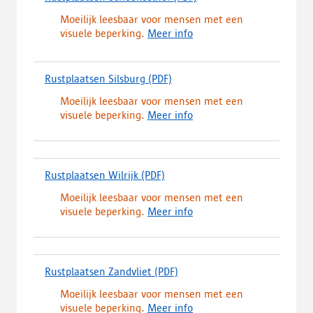
i
b
d
d
i
e
l
Moeilijk leesbaar voor mensen met een
o
,
n
u
a
visuele beperking.
Meer info
w
o
e
w
d
n
p
e
t
)
l
e
n
a
Rustplaatsen Silsburg
(PDF)
(
o
n
n
b
d
a
t
i
b
Moeilijk leesbaar voor mensen met een
o
d
i
e
l
visuele beperking.
Meer info
w
,
n
u
a
n
o
e
w
d
l
p
e
t
)
o
e
n
a
Rustplaatsen Wilrijk
(PDF)
(
a
n
n
b
d
d
t
i
b
Moeilijk leesbaar voor mensen met een
o
,
i
e
l
visuele beperking.
Meer info
w
o
n
u
a
n
p
e
w
d
l
e
e
t
)
o
n
n
a
Rustplaatsen Zandvliet
(PDF)
(
a
t
n
b
d
d
i
i
b
Moeilijk leesbaar voor mensen met een
o
,
n
e
l
visuele beperking.
Meer info