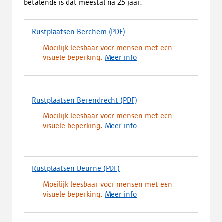
betalende is dat meestal na 25 jaar.
Rustplaatsen Berchem
(PDF)
(
d
Moeilijk leesbaar voor mensen met een
o
visuele beperking.
Meer info
w
n
l
o
Rustplaatsen Berendrecht
(PDF)
(
a
d
d
Moeilijk leesbaar voor mensen met een
o
,
visuele beperking.
Meer info
w
o
n
p
l
e
o
n
Rustplaatsen Deurne
(PDF)
(
a
t
d
d
i
Moeilijk leesbaar voor mensen met een
o
,
n
visuele beperking.
Meer info
w
o
e
n
p
e
l
e
n