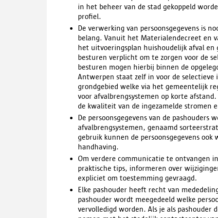
in het beheer van de stad gekoppeld worde
profiel.
De verwerking van persoonsgegevens is noo
belang. Vanuit het Materialendecreet en v
het uitvoeringsplan huishoudelijk afval en
besturen verplicht om te zorgen voor de se
besturen mogen hierbij binnen de opgelegde
Antwerpen staat zelf in voor de selectieve
grondgebied welke via het gemeentelijk re
voor afvalbrengsystemen op korte afstand.
de kwaliteit van de ingezamelde stromen e
De persoonsgegevens van de pashouders wo
afvalbrengsystemen, genaamd sorteerstrate
gebruik kunnen de persoonsgegevens ook wo
handhaving.
Om verdere communicatie te ontvangen in 
praktische tips, informeren over wijziging
expliciet om toestemming gevraagd.
Elke pashouder heeft recht van mededeling
pashouder wordt meegedeeld welke persoo
vervolledigd worden. Als je als pashouder 