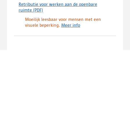
Retributie voor werken aan de openbare
ruimte
(PDF)
(
d
Moeilijk leesbaar voor mensen met een
o
visuele beperking.
Meer info
w
n
l
o
a
d
,
o
p
e
n
t
i
n
e
e
n
n