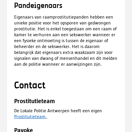
o
Pandeigenaars
a
d
Eigenaars van raamprostitutiepanden hebben een
,
unieke positie voor het opsporen van gedwongen
o
prostitutie. Het is enkel toegestaan om een raam of
p
kamer te verhuren aan een sekswerker wanneer er
e
een fysieke ontmoeting is tussen de eigenaar of
n
beheerder en de sekswerker. Het is daarom
t
belangrijk dat eigenaars extra waakzaam zijn voor
i
signalen van dwang of mensenhandel en dit melden
n
aan de politie wanneer er aanwijzingen zijn.
e
e
n
Contact
n
i
e
Prostitutieteam
u
w
De Lokale Politie Antwerpen heeft een eigen
t
Prostitutieteam.
a
b
Payoke