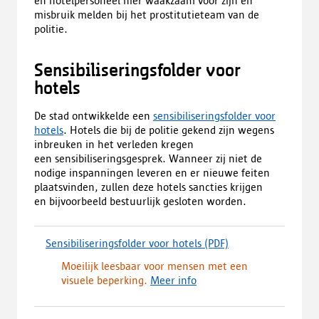
en hotelpersoneel hier waakzaam voor zijn en
misbruik melden bij het prostitutieteam van de
politie.
Sensibiliseringsfolder voor
hotels
De stad ontwikkelde een
sensibiliseringsfolder voor
hotels
. Hotels die bij de politie gekend zijn wegens
inbreuken in het verleden kregen
een sensibiliseringsgesprek. Wanneer zij niet de
nodige inspanningen leveren en er nieuwe feiten
plaatsvinden, zullen deze hotels sancties krijgen
en bijvoorbeeld bestuurlijk gesloten worden.
Sensibiliseringsfolder voor hotels
(PDF)
(
d
Moeilijk leesbaar voor mensen met een
o
visuele beperking.
Meer info
w
n
l