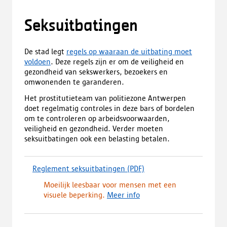
Seksuitbatingen
De stad legt
regels op waaraan de uitbating moet
voldoen
. Deze regels zijn er om de veiligheid en
gezondheid van sekswerkers, bezoekers en
omwonenden te garanderen.
Het prostitutieteam van politiezone Antwerpen
doet regelmatig controles in deze bars of bordelen
om te controleren op arbeidsvoorwaarden,
veiligheid en gezondheid. Verder moeten
seksuitbatingen ook een belasting betalen.
Reglement seksuitbatingen
(PDF)
(
d
Moeilijk leesbaar voor mensen met een
o
visuele beperking.
Meer info
w
n
l