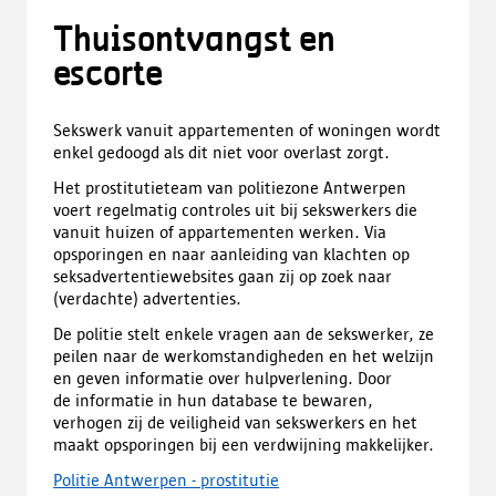
o
a
Thuisontvangst en
d
escorte
,
o
p
Sekswerk vanuit appartementen of woningen wordt
e
enkel gedoogd als dit niet voor overlast zorgt.
n
t
Het prostitutieteam van politiezone Antwerpen
i
voert regelmatig controles uit bij sekswerkers die
n
vanuit huizen of appartementen werken. Via
e
opsporingen en naar aanleiding van klachten op
e
seksadvertentiewebsites gaan zij op zoek naar
n
(verdachte) advertenties.
n
De politie stelt enkele vragen aan de sekswerker, ze
i
peilen naar de werkomstandigheden en het welzijn
e
en geven informatie over hulpverlening. Door
u
de informatie in hun database te bewaren,
w
verhogen zij de veiligheid van sekswerkers en het
t
maakt opsporingen bij een verdwijning makkelijker.
a
b
Politie Antwerpen - prostitutie
b