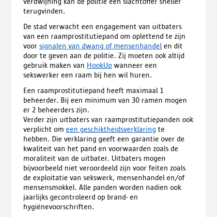
verdwijning kan de politie een slachtoffer sneller
terugvinden.
De stad verwacht een engagement van uitbaters
van een raamprostitutiepand om oplettend te zijn
voor
signalen van dwang of mensenhandel
en dit
door te geven aan de politie. Zij moeten ook altijd
gebruik maken van
HookUp
wanneer een
sekswerker een raam bij hen wil huren.
Een raamprostitutiepand heeft maximaal 1
beheerder. Bij een minimum van 30 ramen mogen
er 2 beheerders zijn.
Verder zijn uitbaters van raamprostitutiepanden ook
verplicht om
een geschiktheidsverklaring
te
hebben. Die verklaring geeft een garantie over de
kwaliteit van het pand en voorwaarden zoals de
moraliteit van de uitbater. Uitbaters mogen
bijvoorbeeld niet veroordeeld zijn voor feiten zoals
de exploitatie van sekswerk, mensenhandel en/of
mensensmokkel. Alle panden worden nadien ook
jaarlijks gecontroleerd op brand- en
hygiënevoorschriften.