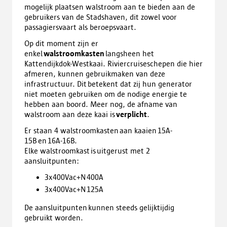
mogelijk plaatsen walstroom aan te bieden aan de
gebruikers van de Stadshaven, dit zowel voor
passagiersvaart als beroepsvaart.
Op dit moment zijn er
enkel
walstroomkasten
langsheen het
Kattendijkdok-Westkaai. Riviercruiseschepen die hier
afmeren, kunnen gebruikmaken van deze
infrastructuur. Dit betekent dat zij hun generator
niet moeten gebruiken om de nodige energie te
hebben aan boord. Meer nog, de afname van
walstroom aan deze kaai is
verplicht
.
Er staan 4 walstroomkasten aan kaaien 15A-
15B en 16A-16B.
Elke walstroomkast is uitgerust met 2
aansluitpunten:
3x400Vac+N 400A
3x400Vac+N 125A
De aansluitpunten kunnen steeds gelijktijdig
gebruikt worden.