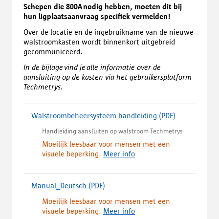
Schepen die 800A nodig hebben, moeten dit bij
hun ligplaatsaanvraag specifiek vermelden!
Over de locatie en de ingebruikname van de nieuwe
walstroomkasten wordt binnenkort uitgebreid
gecommuniceerd.
In de bijlage vind je alle informatie over de
aansluiting op de kasten via het gebruikersplatform
Techmetrys.
Walstroombeheersysteem handleiding
(PDF)
(
d
Handleiding aansluiten op walstroom Techmetrys
o
Moeilijk leesbaar voor mensen met een
w
visuele beperking.
Meer info
n
l
o
a
Manual_Deutsch
(PDF)
(
d
d
Moeilijk leesbaar voor mensen met een
,
o
visuele beperking.
Meer info
o
w