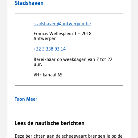
n
a
Stadshaven
i
i
b
n
e
b
e
u
l
stadshaven@antwerpen.be
e
w
a
n
t
d
Francis Wellesplein 1 – 2018
n
a
)
Antwerpen
i
b
e
+32 3 338 93 14
b
u
l
Bereikbaar op weekdagen van 7 tot 22
w
a
uur.
t
d
a
)
VHF-kanaal 69
b
b
l
a
Toon Meer
d
)
Lees de nautische berichten
Deze berichten aan de scheepvaart brengen je op de