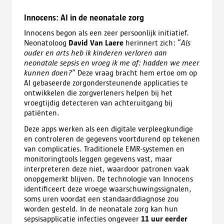
Innocens: AI in de neonatale zorg
Innocens begon als een zeer persoonlijk initiatief.
Neonatoloog
David Van Laere
herinnert zich: “
Als
ouder en arts heb ik kinderen verloren aan
neonatale sepsis en vroeg ik me af: hadden we meer
kunnen doen?
” Deze vraag bracht hem ertoe om op
AI gebaseerde zorgondersteunende applicaties te
ontwikkelen die zorgverleners helpen bij het
vroegtijdig detecteren van achteruitgang bij
patiënten.
Deze apps werken als een digitale verpleegkundige
en controleren de gegevens voortdurend op tekenen
van complicaties. Traditionele EMR-systemen en
monitoringtools leggen gegevens vast, maar
interpreteren deze niet, waardoor patronen vaak
onopgemerkt blijven. De technologie van Innocens
identificeert deze vroege waarschuwingssignalen,
soms uren voordat een standaarddiagnose zou
worden gesteld. In de neonatale zorg kan hun
sepsisapplicatie infecties ongeveer
11 uur eerder