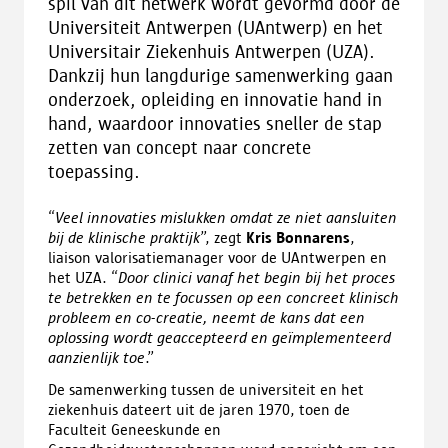
spil van dit netwerk wordt gevormd door de
Universiteit Antwerpen (UAntwerp) en het
Universitair Ziekenhuis Antwerpen (UZA).
Dankzij hun langdurige samenwerking gaan
onderzoek, opleiding en innovatie hand in
hand, waardoor innovaties sneller de stap
zetten van concept naar concrete
toepassing.
“
Veel innovaties mislukken omdat ze niet aansluiten
bij de klinische praktijk
”, zegt
Kris Bonnarens
,
liaison valorisatiemanager voor de UAntwerpen en
het UZA. “
Door clinici vanaf het begin bij het proces
te betrekken en te focussen op een concreet klinisch
probleem en co-creatie, neemt de kans dat een
oplossing wordt geaccepteerd en geïmplementeerd
aanzienlijk toe
.”
De samenwerking tussen de universiteit en het
ziekenhuis dateert uit de jaren 1970, toen de
Faculteit Geneeskunde en