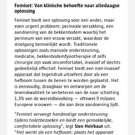
Femiset: Van klinische behoefte naar alledaagse
oplossing
Femiset biedt een oplossing voor een ander, maar
even urgent probleem: perineale verzakking, een
aandoening van de bekkenbodem waarbij het
perineum van een vrouw verzakt, waardoor de
stoelgang bemoeilijkt wordt. Traditionele
oplossingen zoals manuele ondersteuning,
medicatie, bekkenbodemfysiotherapie of zelfs
chirurgie zijn vaak oncomfortabel, invasief of slechts
gedeeltelijk effectief. Femiset biedt een niet-invasief
apparaat dat tegendruk uitoefent door als een
hefboom tussen de benen te worden geplaatst. Het
is eenvoudig, draagbaar en ontworpen om de
levenskwaliteit te verbeteren van de naar schatting
1,3% van de wereldbevolking — oftewel 9 miljoen
Europese vrouwen — die aan deze aandoening lijdt.
"
Femiset vervangt handmatige ondersteuning
tijdens toiletbezoeken en biedt een gemakkelijke,
comfortabele oplossing
", legt
Sien Heirbaut
uit.
"
Het werkt als een hefboom: plaats het apparaat