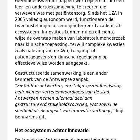
Gezondheidswetenschappen werd opgericht om een
leer- en onderzoeksomgeving te creëren die
verweven was met patiëntenzorg. Sinds het UZA in
2005 volledig autonoom werd, functioneren de
twee instellingen als een geïntegreerd academisch
ecosysteem. Innovaties kunnen nu op efficiënte
wijze de overstap maken van laboratoriumonderzoek
naar klinische toepassing, terwijl complexe kwesties
zoals naleving van de AVG, toegang tot
patiëntgegevens en klinische regelgeving op
effectieve wijze worden aangepakt.
Gestructureerde samenwerking is een ander
kenmerk van de Antwerpse aanpak.
"
Ziekenhuisnetwerken, eerstelijnsgezondheidszorg,
bedrijven en vertegenwoordigers van de stad
Antwerpen nemen allemaal deel aan
gestructureerd stakeholderoverleg, wat zowel de
snelheid als de impact van innovatie verhoogt
," legt
Bonnarens uit.
Het ecosysteem achter innovatie
De kracht van Antwerpen als innovatiehub in de