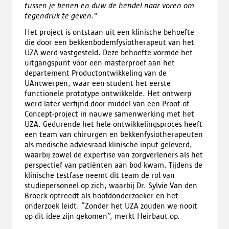
tussen je benen en duw de hendel naar voren om
tegendruk te geven
."
Het project is ontstaan uit een klinische behoefte
die door een bekkenbodemfysiotherapeut van het
UZA werd vastgesteld. Deze behoefte vormde het
uitgangspunt voor een masterproef aan het
departement Productontwikkeling van de
UAntwerpen, waar een student het eerste
functionele prototype ontwikkelde. Het ontwerp
werd later verfijnd door middel van een Proof-of-
Concept-project in nauwe samenwerking met het
UZA. Gedurende het hele ontwikkelingsproces heeft
een team van chirurgen en bekkenfysiotherapeuten
als medische adviesraad klinische input geleverd,
waarbij zowel de expertise van zorgverleners als het
perspectief van patiënten aan bod kwam. Tijdens de
klinische testfase neemt dit team de rol van
studiepersoneel op zich, waarbij Dr. Sylvie Van den
Broeck optreedt als hoofdonderzoeker en het
onderzoek leidt. “Zonder het UZA zouden we nooit
op dit idee zijn gekomen”, merkt Heirbaut op.