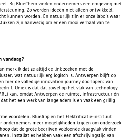
ntieel. Bij BlueChem vinden ondernemers een omgeving met
ndersteuning. Zo worden ideeën niet alleen ontwikkeld,
cht kunnen worden. En natuurlijk zijn er onze labo’s waar
tukken zijn aanwezig om er een mooi verhaal van te
en vandaag?
dan merk ik dat ze altijd de link zoeken met de
ster, wat natuurlijk erg logisch is. Antwerpen blijft op
 hier de volledige innovation journey doorlopen: van
bedrijf. Uniek is dat dat zowel op het vlak van technology
 (MRL) kan, omdat Antwerpen de ruimte, infrastructuur én
 dat het een werk van lange adem is en vaak een grillig
me voordelen. BlueApp en het Elektrificatie-instituut
oor ondernemers meer mogelijkheden krijgen om onderzoek
Ik hoop dat de grote bedrijven voldoende draagvlak vinden
ren. Installaties hebben vaak een afschrijvingstijd van