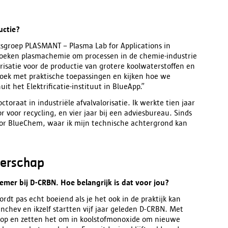
uctie?
ksgroep PLASMANT – Plasma Lab for Applications in
zoeken plasmachemie om processen in de chemie-industrie
risatie voor de productie van grotere koolwaterstoffen en
ek met praktische toepassingen en kijken hoe we
t het Elektrificatie-instituut in BlueApp.”
toraat in industriële afvalvalorisatie. Ik werkte tien jaar
 voor recycling, en vier jaar bij een adviesbureau. Sinds
or BlueChem, waar ik mijn technische achtergrond kan
merschap
mer bij D-CRBN. Hoe belangrijk is dat voor jou?
rdt pas echt boeiend als je het ook in de praktijk kan
enchev en ikzelf startten vijf jaar geleden D-CRBN. Met
 op en zetten het om in koolstofmonoxide om nieuwe