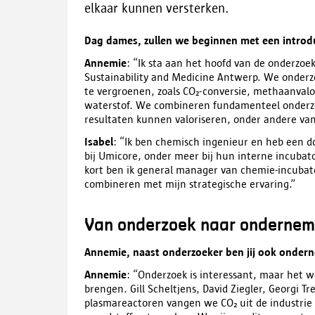
elkaar kunnen versterken.
Dag dames, zullen we beginnen met een introd
Annemie
: “Ik sta aan het hoofd van de onderzoe
Sustainability and Medicine Antwerp. We onder
te vergroenen, zoals CO₂-conversie, methaanvalo
waterstof. We combineren fundamenteel onderzo
resultaten kunnen valoriseren, onder andere vanui
Isabel
: “Ik ben chemisch ingenieur en heb een doc
bij Umicore, onder meer bij hun interne incubator
kort ben ik general manager van chemie-incubat
combineren met mijn strategische ervaring.”
Van onderzoek naar onderne
Annemie, naast onderzoeker ben jij ook onderne
Annemie
: “Onderzoek is interessant, maar het wo
brengen. Gill Scheltjens, David Ziegler, Georgi Tr
plasmareactoren vangen we CO₂ uit de industrie