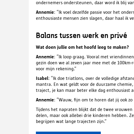
ondernemers ondersteunen, daar word ik blij van
Annemie
: “Ik voel dezelfde passie voor het ond
enthousiaste mensen zien slagen, daar haal ik ve
Balans tussen werk en privé
Wat doen jullie om het hoofd leeg te maken?
Annemie
: “Ik loop graag. Vooral met vriendinne
gezin doen we al zeven jaar mee met de 100km-r
voor mijn rekening.”
Isabel
: “Ik doe triatlons, over de volledige afst
mantra. En wat geldt voor de duurzame chemie, g
traject, je kan maar beter elke dag enthousiast 
Annemie
: “Wauw, fijn om te horen dat jij ook zo
Tijdens het napraten blijkt dat de twee vrouwen
delen, maar ook allebei drie kinderen hebben. Z
begrijpen wat lange trajecten zijn.”