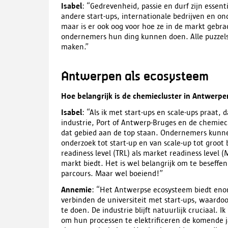
Isabel
: “Gedrevenheid, passie en durf zijn esse
andere start-ups, internationale bedrijven en o
maar is er ook oog voor hoe ze in de markt gebra
ondernemers hun ding kunnen doen. Alle puzzels
maken.”
Antwerpen als ecosysteem
Hoe belangrijk is de chemiecluster in Antwerp
Isabel
: “Als ik met start-ups en scale-ups praat, 
industrie, Port of Antwerp-Bruges en de chemieclu
dat gebied aan de top staan. Ondernemers kunnen
onderzoek tot start-up en van scale-up tot groot 
readiness level (TRL) als market readiness level
markt biedt. Het is wel belangrijk om te beseffen
parcours. Maar wel boeiend!”
Annemie
: “Het Antwerpse ecosysteem biedt enor
verbinden de universiteit met start-ups, waard
te doen. De industrie blijft natuurlijk cruciaal. 
om hun processen te elektrificeren de komende ja