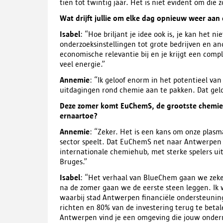
tien tot twintig jaar. Het is niet evident om die
Wat drijft jullie om elke dag opnieuw weer aan 
Isabel
: “Hoe briljant je idee ook is, je kan het 
onderzoeksinstellingen tot grote bedrijven en an
economische relevantie bij en je krijgt een comp
veel energie.”
Annemie
: “Ik geloof enorm in het potentieel v
uitdagingen rond chemie aan te pakken. Dat gelo
Deze zomer komt EuChemS, de grootste chemieco
ernaartoe?
Annemie
: “Zeker. Het is een kans om onze plasm
sector speelt. Dat EuChemS net naar Antwerpen ko
internationale chemiehub, met sterke spelers uit
Bruges.”
Isabel
: “Het verhaal van BlueChem gaan we zeker
na de zomer gaan we de eerste steen leggen. Ik
waarbij stad Antwerpen financiële ondersteuning
richten en 80% van de investering terug te betale
Antwerpen vind je een omgeving die jouw onde