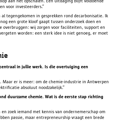
lop aan het opschalen. Een uitdaging blijft voldoende
den voor investeerders.”
en al tegengekomen in gesprekken rond decarbonisatie. Ik
r nog een grote kloof gaapt tussen onderzoek doen en
overbruggen: wij zorgen voor faciliteiten, support en
vergeten worden: een sterk idee is niet genoeg, er moet
mie
traal in jullie werk. Is die overtuiging een
t. Maar er is meer: om de chemie-industrie in Antwerpen
trificatie absoluut noodzakelijk.”
rond duurzame chemie. Wat is de eerste stap richting
n en zoek iemand met kennis van ondernemerschap om
ebben passie, maar entrepreneurship vraagt een brede