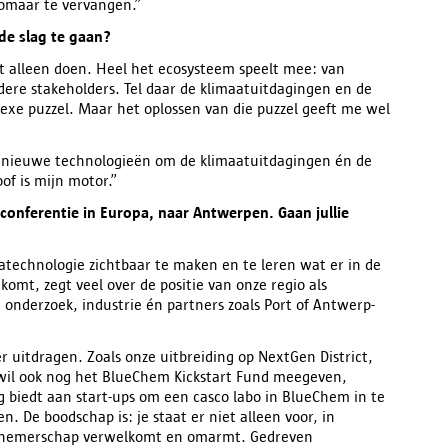
 zomaar te vervangen.”
de slag te gaan?
niet alleen doen. Heel het ecosysteem speelt mee: van
dere stakeholders. Tel daar de klimaatuitdagingen en de
lexe puzzel. Maar het oplossen van die puzzel geeft me wel
an nieuwe technologieën om de klimaatuitdagingen én de
of is mijn motor.”
nferentie in Europa, naar Antwerpen. Gaan jullie
atechnologie zichtbaar te maken en te leren wat er in de
mt, zegt veel over de positie van onze regio als
 onderzoek, industrie én partners zoals Port of Antwerp-
 uitdragen. Zoals onze uitbreiding op NextGen District,
 wil ook nog het BlueChem Kickstart Fund meegeven,
 biedt aan start-ups om een casco labo in BlueChem in te
n. De boodschap is: je staat er niet alleen voor, in
rnemerschap verwelkomt en omarmt. Gedreven