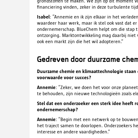
grondstoffen te maken. We zijn op dit moment vo
financiering vinden, zeker in deze turbulente tij
Isabel
: “Annemie en ik zijn elkaar in het verled
waardeer haar werk, maar ik stel ook vast dat e
ondernemerschap. BlueChem helpt om die stap te 
ontzorging. Marktontwikkeling mag daarbij niet 
ook een markt zijn die het wil adopteren.”
Gedreven door duurzame che
Duurzame chemie en klimaattechnologie staan cen
voorwaarde voor succes?
Annemie
: “Zeker, we doen het voor onze planee
te behouden, zijn nieuwe technologieën zoals elek
Stel dat een onderzoeker een sterk idee heeft 
ondernemerschap?
Annemie
: “Begin met een netwerk op te bouwe
het traject samen te doorlopen. Onderzoekers h
interesse en andere vaardigheden.”