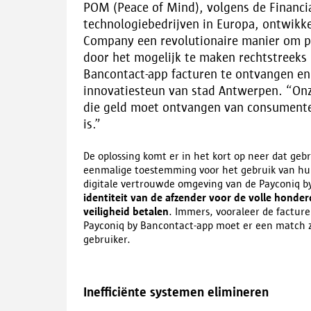
POM (Peace of Mind), volgens de Financia
technologiebedrijven in Europa, ontwik
Company een revolutionaire manier om pe
door het mogelijk te maken rechtstreeks
Bancontact-app facturen te ontvangen en 
innovatiesteun van stad Antwerpen. “Onze
die geld moet ontvangen van consumenten
is.”
De oplossing komt er in het kort op neer dat geb
eenmalige toestemming voor het gebruik van hun
digitale vertrouwde omgeving van de Payconiq b
identiteit van de afzender voor de volle honde
veiligheid betalen
. Immers, vooraleer de factu
Payconiq by Bancontact-app moet er een match 
gebruiker.
Inefficiënte systemen elimineren