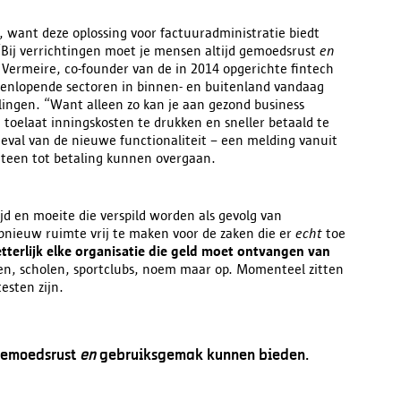
, want deze oplossing voor factuuradministratie biedt
Bij verrichtingen moet
je mensen altijd gemoedsrust
en
Vermeire, co-founder van de in 2014 opgerichte fintech
eenlopende sectoren in binnen- en buitenland vandaag
lingen. “Want alleen zo kan je aan gezond business
 toelaat inningskosten te drukken en sneller betaald te
eval van de nieuwe functionaliteit – een melding vanuit
teen tot betaling kunnen overgaan.
jd en moeite die verspild worden als gevolg van
opnieuw ruimte vrij te maken voor de zaken die er
echt
toe
tterlijk elke organisatie die geld moet ontvangen van
zen, scholen, sportclubs, noem maar op. Momenteel zitten
esten zijn.
 gemoedsrust
en
gebruiksgemak kunnen bieden.