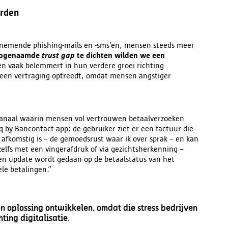
arden
toenemende phishing-mails en -sms’en, mensen steeds meer
zogenaamde
trust gap
te dichten wilden we een
ven vaak belemmert in hun verdere groei richting
ef een vertraging optreedt, omdat mensen angstiger
 kanaal waarin mensen vol vertrouwen betaalverzoeken
 by Bancontact-app: de gebruiker ziet er een factuur die
afkomstig is – de gemoedsrust waar ik over sprak – en kan
zelfs met een vingerafdruk of via gezichtsherkenning –
en update wordt gedaan op de betaalstatus van het
le betalingen.”
n oplossing ontwikkelen, omdat die stress bedrijven
ting digitalisatie.