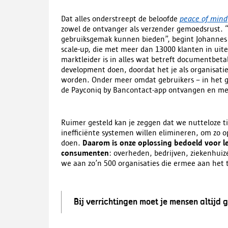
Dat alles onderstreept de beloofde
peace of mind
zowel de ontvanger als verzender gemoedsrust. “
gebruiksgemak kunnen bieden”, begint Johannes 
scale-up, die met meer dan 13000 klanten in uit
marktleider is in alles wat betreft documentbeta
development doen, doordat het je als organisatie
worden. Onder meer omdat gebruikers – in het g
de Payconiq by Bancontact-app ontvangen en me
Ruimer gesteld kan je zeggen dat we nutteloze ti
inefficiënte systemen willen elimineren, om zo 
doen.
Daarom is onze oplossing bedoeld voor le
consumenten
: overheden, bedrijven, ziekenhui
we aan zo’n 500 organisaties die ermee aan het t
Bij verrichtingen moet
je mensen altijd