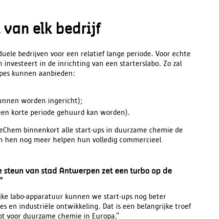
van elk bedrijf
ele bedrijven voor een relatief lange periode. Voor echte
 investeert in de inrichting van een starterslabo. Zo zal
types kunnen aanbieden:
 kunnen worden ingericht);
 een korte periode gehuurd kan worden).
ueChem binnenkort alle start-ups in duurzame chemie de
n hen nog meer helpen hun volledig commercieel
 steun van stad Antwerpen zet een turbo op de
"
jke labo-apparatuur kunnen we start-ups nog beter
s en industriële ontwikkeling. Dat is een belangrijke troef
ot voor duurzame chemie in Europa.”