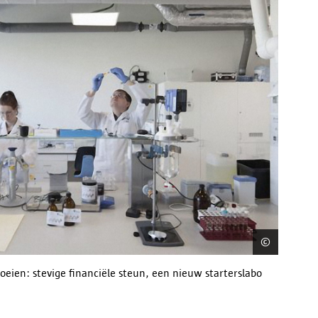
©
BlueCh
eien: stevige financiële steun, een nieuw starterslabo