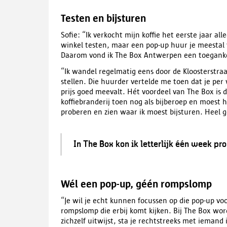
Testen en bijsturen
Sofie: “Ik verkocht mijn koffie het eerste jaar a
winkel testen, maar een pop-up huur je meestal 
Daarom vond ik The Box Antwerpen een toegankeli
“Ik wandel regelmatig eens door de Kloosterstr
stellen. Die huurder vertelde me toen dat je pe
prijs goed meevalt. Hét voordeel van The Box is d
koffiebranderij toen nog als bijberoep en moest h
proberen en zien waar ik moest bijsturen. Heel g
In The Box kon ik letterlijk één week pr
Wél een pop-up, géén rompslomp
“Je wil je echt kunnen focussen op die pop-up vo
rompslomp die erbij komt kijken. Bij The Box wo
zichzelf uitwijst, sta je rechtstreeks met iemand