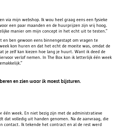
lleen via mijn webshop. Ik wou heel graag eens een fysieke
voor een paar maanden en de huurprijzen zijn vrij hoog.
jke manier om mijn concept in het echt uit te testen.”
aat en ben gewoon eens binnengestapt om vragen te
r week kon huren en dat het echt de moeite was, omdat de
at je zelf kan kiezen hoe lang je huurt. Want ik deed de
iervoor verlof nemen. In The Box kon ik letterlijk één week
emakkelijk.”
oberen en zien waar ik moest bijsturen.
or één week. En niet bezig zijn met de administratieve
rdt dat volledig uit handen genomen. Na de aanvraag, die
 in contact. Ik tekende het contract en al de rest werd