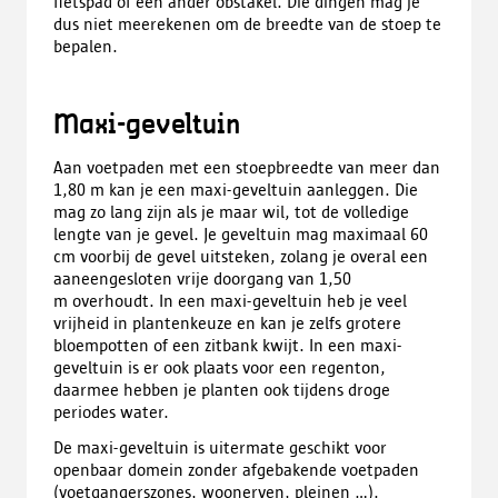
fietspad of een ander obstakel. Die dingen mag je
dus niet meerekenen om de breedte van de stoep te
bepalen.
Maxi-geveltuin
Aan voetpaden met een stoepbreedte van meer dan
1,80 m kan je een maxi-geveltuin aanleggen. Die
mag zo lang zijn als je maar wil, tot de volledige
lengte van je gevel. Je geveltuin mag maximaal 60
cm voorbij de gevel uitsteken, zolang je overal een
aaneengesloten vrije doorgang van 1,50
m overhoudt. In een maxi-geveltuin heb je veel
vrijheid in plantenkeuze en kan je zelfs grotere
bloempotten of een zitbank kwijt. In een maxi-
geveltuin is er ook plaats voor een regenton,
daarmee hebben je planten ook tijdens droge
periodes water.
De maxi-geveltuin is uitermate geschikt voor
openbaar domein zonder afgebakende voetpaden
(voetgangerszones, woonerven, pleinen ...).