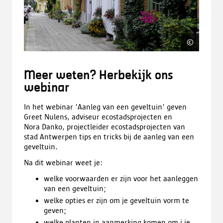
©
Stad A
Meer weten? Herbekijk ons
webinar
In het webinar 'Aanleg van een geveltuin' geven
Greet
Nulens
, adviseur e
costadsprojecten
en
Nora
Danko
, projectleider
ecostadsprojecten
van
stad Antwerpen
tips en tricks bij de aanleg van een
geveltuin.
Na dit
webinar
weet je:
welke voorwaarden er zijn voor het aanleggen
van een geveltuin;
welke opties er zijn om je geveltuin vorm te
geven;
welke planten in aanmerking komen om i je