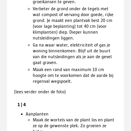
groeikansen te geven.
Verbeter de grond onder de tegels met
wat compost of vervang door goede, rijke
grond. Je maakt een plantvak best 20 cm
(voor lage beplanting) tot 40 cm (voor
klimplanten) diep. Dieper kunnen
nutsleidingen liggen.
Ga na waar water, elektriciteit of gas je
woning binnenkomen. Blijf uit de buurt
van die nutsleidingen als je aan de gevel
gaat graven.
Maak een rand van maximum 10 cm
hoogte om te voorkomen dat de aarde bij
regenval wegspoelt.
(lees verder onder de foto)
Previous
Next
1
|
4
image
image
Aanplanten
Maak de wortels van de plant los en plant
ze op de gewenste plek. Zo groeien ze