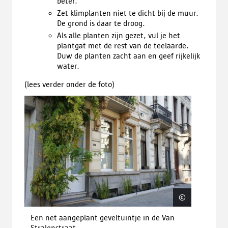
beter.
Zet klimplanten niet te dicht bij de muur.
De grond is daar te droog.
Als alle planten zijn gezet, vul je het
plantgat met de rest van de teelaarde.
Duw de planten zacht aan en geef rijkelijk
water.
(lees verder onder de foto)
©
Johan
Wyckmans
©
Johan Wy
Een net aangeplant geveltuintje in de Van
Stralenstraat