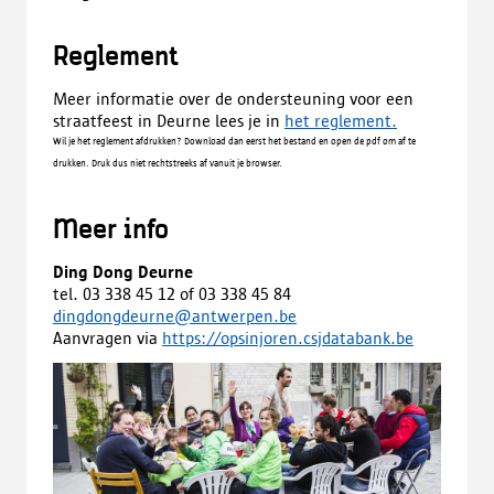
Reglement
Meer informatie over de ondersteuning voor een
straatfeest in Deurne lees je in
het reglement.
Wil je het reglement afdrukken? Download dan eerst het bestand en open de pdf om af te
drukken. Druk dus niet rechtstreeks af vanuit je browser.
Meer info
Ding Dong Deurne
tel. 03 338 45 12 of 03 338 45 84
dingdongdeurne
@antwerpen.be
Aanvragen via
https://opsinjoren.csjdatabank.be