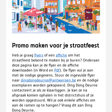
Promo maken voor je straatfeest
Heb je graag
flyers
of een
affiche
om het
straatfeest bekend te maken bij je buren? Onderaan
deze pagina kan je de flyer en de affiche
downloaden (in Word en
Pdf
). De flyer vul je aan
met de nodige gegevens. Stuur de ingevulde flyer
naar
dingdongdeurne
@antwerpen.be
en de nodige
exemplaren worden gekopieerd. Ding Dong Deurne
contacteert je als ze klaarliggen. Je kan ze na
afspraak komen ophalen in het districtshuis of ze
worden opgestuurd. Wil je ook enkele affiches om
aan de ramen op te hangen? Vraag dit aan Ding
Dong Deurne.