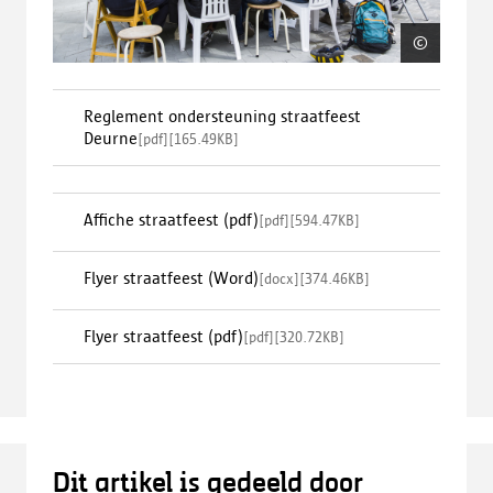
©
Gerbra
Reglement ondersteuning straatfeest
Deurne
[
pdf
]
[
165.49KB
]
Affiche straatfeest (pdf)
[
pdf
]
[
594.47KB
]
Flyer straatfeest (Word)
[
docx
]
[
374.46KB
]
Flyer straatfeest (pdf)
[
pdf
]
[
320.72KB
]
Dit artikel is gedeeld door