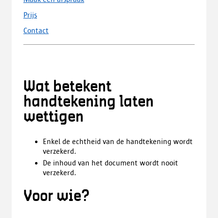
Prijs
Contact
Wat betekent
handtekening laten
wettigen
Enkel de echtheid van de handtekening wordt
verzekerd.
De inhoud van het document wordt nooit
verzekerd.
Voor wie?