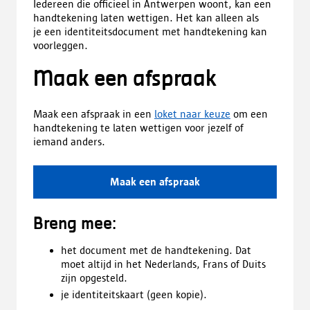
Iedereen die officieel in Antwerpen woont, kan een
handtekening laten wettigen. Het kan alleen als
je een identiteitsdocument met handtekening kan
voorleggen.
Maak een afspraak
Maak een afspraak in een
loket naar keuze
om een
handtekening te laten wettigen voor jezelf of
iemand anders.
Maak een afspraak
Breng mee:
het document met de handtekening. Dat
moet altijd in het Nederlands, Frans of Duits
zijn opgesteld.
je identiteitskaart (geen kopie).