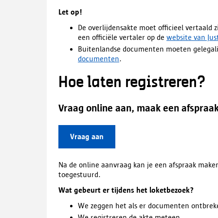
Let op!
De overlijdensakte moet officieel vertaald z
een officiële vertaler op de
website van Just
Buitenlandse documenten moeten gelegalise
documenten
.
Hoe laten registreren?
Vraag online aan, maak een afspraa
Vraag aan
Na de online aanvraag kan je een afspraak maken. 
toegestuurd.
Wat gebeurt er tijdens het loketbezoek?
We zeggen het als er documenten ontbrek
We registreren de akte meteen.