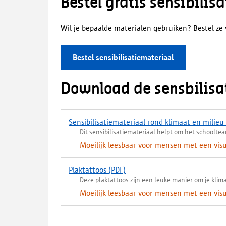
Bestel gratis sensibilis
Wil je bepaalde materialen gebruiken? Bestel ze 
Bestel sensibilisatiemateriaal
Download de sensbilisa
Sensibilisatiemateriaal rond klimaat en milie
Dit sensibilisatiemateriaal helpt om het schoolt
Moeilijk leesbaar voor mensen met een vis
Plaktattoos
(PDF)
(
Deze plaktattoos zijn een leuke manier om je klimaa
d
o
Moeilijk leesbaar voor mensen met een vis
w
n
l