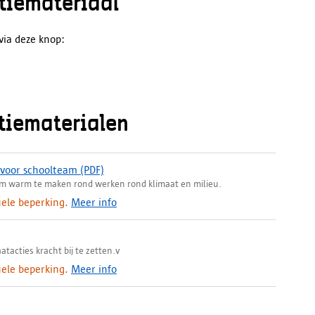
atiemateriaal
via deze knop:
tiematerialen
u voor schoolteam
(PDF)
(
eam warm te maken rond werken rond klimaat en milieu.
d
o
uele beperking.
Meer info
w
n
l
tacties kracht bij te zetten.v
o
a
uele beperking.
Meer info
d
,
o