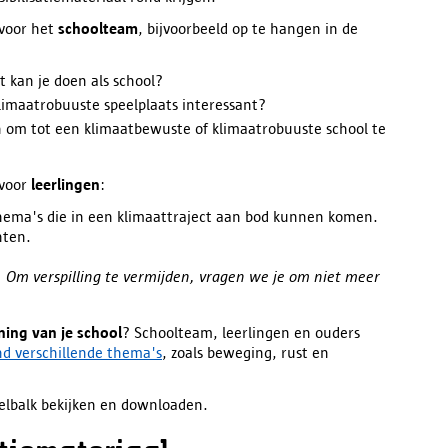
 voor het
schoolteam
, bijvoorbeeld op te hangen in de
t kan je doen als school?
limaatrobuuste speelplaats interessant?
om tot een klimaatbewuste of klimaatrobuuste school te
 voor
leerlingen
:
thema's die in een klimaattraject aan bod kunnen komen.
nten.
. Om verspilling te vermijden, vragen we je om niet meer
ning van je school
? Schoolteam, leerlingen en ouders
ond verschillende thema's
, zoals beweging, rust en
telbalk bekijken en downloaden.