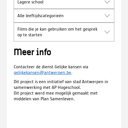
Lagere school
e
i
n
n
n
Alle leeftijdscategorieën
e
i
e
e
n
Films die je kan gebruiken om het gesprek
u
n
op te starten
w
i
t
e
a
u
Meer info
b
w
b
t
l
Contacteer de dienst Gelijke kansen via
a
a
gelijkekansen@antwerpen.be
.
b
d
b
Dit project is een initiatief van stad Antwerpen in
)
l
samenwerking met AP Hogeschool.
a
Dit project werd mee mogelijk gemaakt met
d
middelen van Plan Samenleven.
)