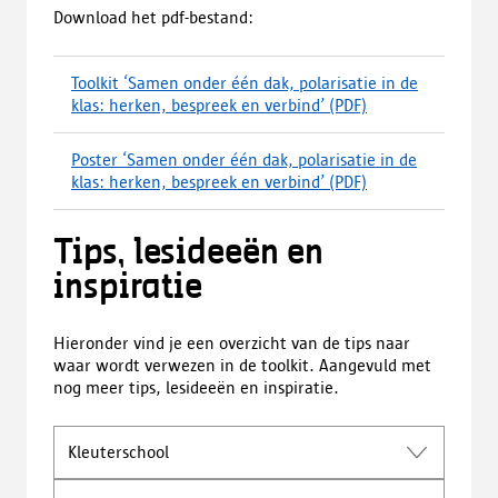
Download het pdf-bestand:
Toolkit ‘Samen onder één dak, polarisatie in de
klas: herken, bespreek en verbind’
(PDF)
(
d
o
Poster ‘Samen onder één dak, polarisatie in de
w
klas: herken, bespreek en verbind’
(PDF)
(
n
d
l
o
o
Tips, lesideeën en
w
a
n
inspiratie
d
l
,
o
o
a
Hieronder vind je een overzicht van de tips naar
p
d
waar wordt verwezen in de toolkit. Aangevuld met
e
,
nog meer tips, lesideeën en inspiratie.
n
o
t
p
i
e
Kleuterschool
n
n
e
t