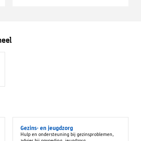
neel
Gezins- en jeugdzorg
Hulp en ondersteuning bij gezinsproblemen,
advies bij opvoeding, jeugdzorg...