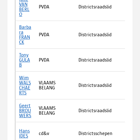
VAN
Mic
PVDA
Districtsraadslid
BERL
Wil
O
Barba
p/a
ra
PVDA
Districtsraadslid
Dist
FRAN
Bist
CK
Tony
p/a
GULA
PVDA
Districtsraadslid
Dist
B
Bist
Wim
WALS
VLAAMS
Districtsraadslid
Oud
CHAE
BELANG
RTS
Geert
p/a
VLAAMS
BROU
Districtsraadslid
Dist
BELANG
WERS
Bist
p/a
Hans
cd&v
Districtsschepen
Dist
IDES
Bist