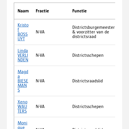
Adr
Naam
Fractie
Functie
Wilr
Kristo
Districtsburgemeester
p/a
f
N-VA
& voorzitter van de
Dist
BOSS
districtsraad
Bist
UYT
Linda
p/a
VERLI
N-VA
Districtsschepen
Dist
NDEN
Bist
©
Victor
Magd
a
p/a
BIESE
N-VA
Districtsraadslid
Dist
MAN
Bist
S
Xeno
p/a
WAU
N-VA
Districtsschepen
Dist
TERS
Bist
Moni
Pas
que