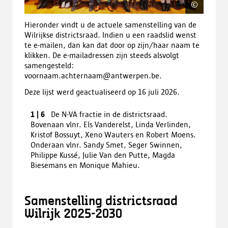
©
Victor
Hieronder vindt u de actuele samenstelling van de
Wilrijkse districtsraad. Indien u een raadslid wenst
te e-mailen, dan kan dat door op zijn/haar naam te
klikken. De e-mailadressen zijn steeds alsvolgt
samengesteld:
voornaam.achternaam@antwerpen.be.
Deze lijst werd geactualiseerd op 16 juli 2026.
Previous
Next
1
|
6
De N-VA fractie in de districtsraad.
image
image
Bovenaan vlnr. Els Vanderelst, Linda Verlinden,
Kristof Bossuyt, Xeno Wauters en Robert Moens.
Onderaan vlnr. Sandy Smet, Seger Swinnen,
Philippe Kussé, Julie Van den Putte, Magda
Biesemans en Monique Mahieu.
Samenstelling districtsraad
Wilrijk 2025-2030