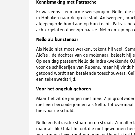
Kennismaking met Patrasche
Er was eens… een arme weesjongen, Nello, die e
in Hoboken naar de grote stad, Antwerpen, brac
afgepeigerde hond aan op hun tocht. Patrasche 
achtergelaten door zijn baasje. Nello en zijn op
Nello als kunstenaar
Als Nello niet moet werken, tekent hij veel. Sam
Aloïse , de dochter van de molenaar, beleeft hij e
Op een dag passeert Nello de indrukwekkende O.L.
voor de schilderijen van Rubens, maar hij vindt he
getoond wordt aan betalende toeschouwers. Geïnsp
een tekenwedstrijd.
Voor het ongeluk geboren
Maar het zit de jongen niet mee. Zijn grootvader s
met een berooide jongen als Nello. Tot overmaat
hiervoor de schuld.​
Nello en Patrasche staan nu op straat. Zijn allerl
maar als blijkt dat hij ook die niet gewonnen hee
zijn armen stevig rond zijn hond geklemd, sterft 