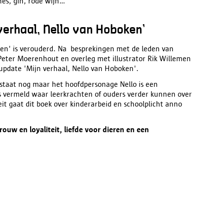
es, gin, rode wijn...
erhaal, Nello van Hoboken’
ren' is verouderd. Na besprekingen met de leden van
Peter Moerenhout en overleg met illustrator Rik Willemen
pdate 'Mijn verhaal, Nello van Hoboken'.
estaat nog maar het hoofdpersonage Nello is een
s vermeld waar leerkrachten of ouders verder kunnen over
teit gaat dit boek over kinderarbeid en schoolplicht anno
uw en loyaliteit, liefde voor dieren en een
Next
imag