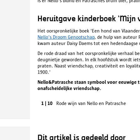
is er Nello's blond en Patrasches bruin bier, pralin
Heruitgave kinderboek ‘Mijn v
Het oorspronkelijke boek 'Een hond van Vlaande
Nello's Droom Genootschap
, de hulp van auteur 
kwam auteur Daisy Daems tot een hedendaagse u
De rode draad van het oorspronkelijke verhaal b
deugnietje geworden. In elk hoofdstuk wordt iet
praten. Naast vriendschap, creativiteit en loyali
1900.'
Nello&Patrasche staan symbool voor eeuwige tro
onafscheidelijke vriendschap.
Previous
1
|
10
Rode wijn van Nello en Patrasche
image
Dit artikel is gedeeld door