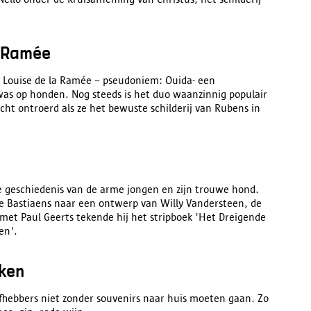
a Ramée
ie Louise de la Ramée – pseudoniem: Ouida- een
 was op honden. Nog steeds is het duo waanzinnig populair
echt ontroerd als ze het bewuste schilderij van Rubens in
de geschiedenis van de arme jongen en zijn trouwe hond.
 Bastiaens naar een ontwerp van Willy Vandersteen, de
met Paul Geerts tekende hij het stripboek 'Het Dreigende
ren'.
nken
fhebbers niet zonder souvenirs naar huis moeten gaan. Zo