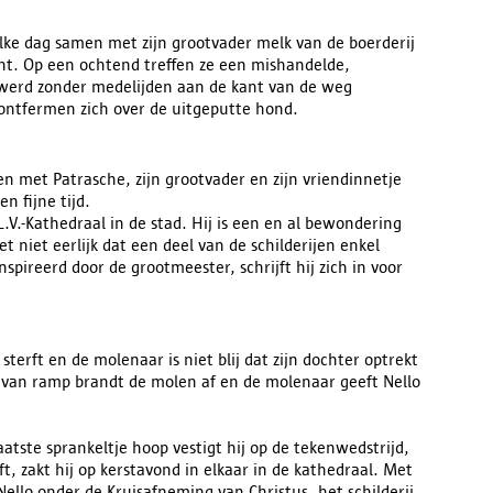
lke dag samen met zijn grootvader melk van de boerderij
ht. Op een ochtend treffen ze een mishandelde,
werd zonder medelijden aan de kant van de weg
a ontfermen zich over de uitgeputte hond.
en met Patrasche, zijn grootvader en zijn vriendinnetje
en fijne tijd.
V.-Kathedraal in de stad. Hij is een en al bewondering
t niet eerlijk dat een deel van de schilderijen enkel
ireerd door de grootmeester, schrijft hij zich in voor
terft en de molenaar is niet blij dat zijn dochter optrekt
 van ramp brandt de molen af en de molenaar geeft Nello
aatste sprankeltje hoop vestigt hij op de tekenwedstrijd,
ft, zakt hij op kerstavond in elkaar in de kathedraal. Met
Nello onder de Kruisafneming van Christus, het schilderij