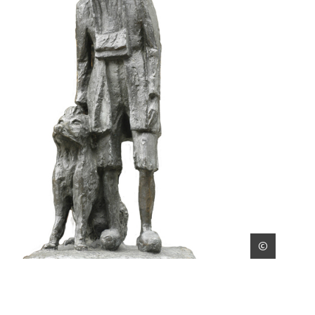
©
Marc D