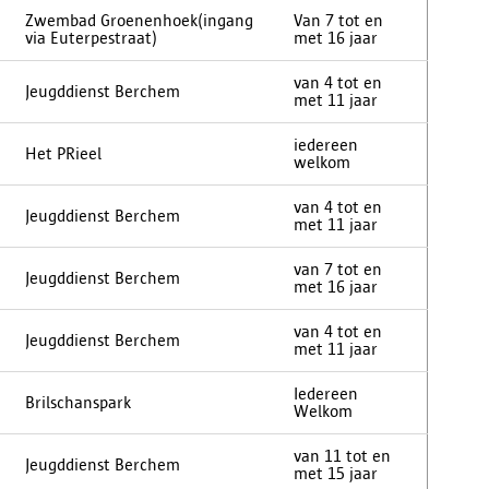
Zwembad Groenenhoek(ingang
Van 7 tot en
via Euterpestraat)
met 16 jaar
van 4 tot en
Jeugddienst Berchem
met 11 jaar
iedereen
Het PRieel
welkom
van 4 tot en
Jeugddienst Berchem
met 11 jaar
van 7 tot en
Jeugddienst Berchem
met 16 jaar
van 4 tot en
Jeugddienst Berchem
met 11 jaar
Iedereen
Brilschanspark
Welkom
van 11 tot en
Jeugddienst Berchem
met 15 jaar