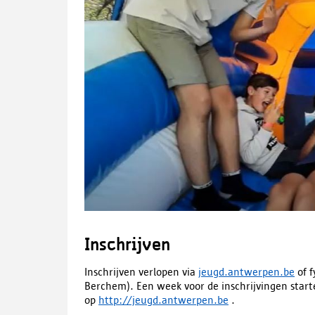
Inschrijven
Inschrijven verlopen via
jeugd.antwerpen.be
of f
Berchem). Een week voor de inschrijvingen start
op
http://jeugd.antwerpen.be
.