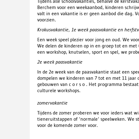
Tijdens alle schoolvakanties, behalve de kerstvak
Berchem voor een weekaanbod, kinderen schrijv
valt in een vakantie is er geen aanbod die dag. V
voorzien.
Krokusvakantie, 1e week paasvakantie en herfst
Een week speel plezier voor jong en oud. We voo
We delen de kinderen op in en groep tot en met 6
een workshop, knutselen, sport en spel, we prob
2e week paasvakantie
In de 2e week van de paasvakantie staat een spe
dompelen we kinderen van 7 tot en met 11 jaar on
gebouwen van c o r s o . Het programma bestaat 
culturele workshops.
zomervakantie
Tijdens de zomer proberen we voor ieders wat wi
tieneruitstappen of 'normale' speelweken. We st
voor de komende zomer voor.