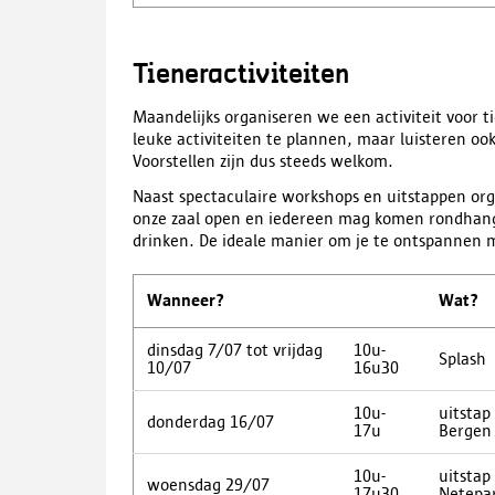
Tieneractiviteiten
Maandelijks organiseren we een activiteit voor t
leuke activiteiten te plannen, maar luisteren oo
Voorstellen zijn dus steeds welkom.
Naast spectaculaire workshops en uitstappen org
onze zaal open en iedereen mag komen rondhangen
drinken. De ideale manier om je te ontspannen m
Wanneer?
Wat?
dinsdag 7/07 tot vrijdag
10u-
Splash
10/07
16u30
10u-
uitstap 
donderdag 16/07
17u
Bergen
10u-
uitstap
woensdag 29/07
17u30
Netepa