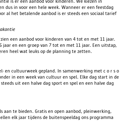
antie is er een aanbod voor kinderen. We kiezen in
en dus in voor een hele week. Wanneer er een feestdag
oor al het betalende aanbod is er steeds een sociaal tarief
vakantie
rzien een aanbod voor kinderen van 4 tot en met 11 jaar.
 jaar en een groep van 7 tot en met 11 jaar. Een uitstap,
eren heel wat leuks op de planning te zetten.
el- en cultuurweek gepland. In samenwerking met c o r s o
der in een week van cultuur en spel. Elke dag start in de
steeds uit een halve dag sport en spel en een halve dag
ls aan te bieden. Gratis en open aanbod, pleinwerking,
ellen elk jaar tijdens de buitenspeeldag ons programma