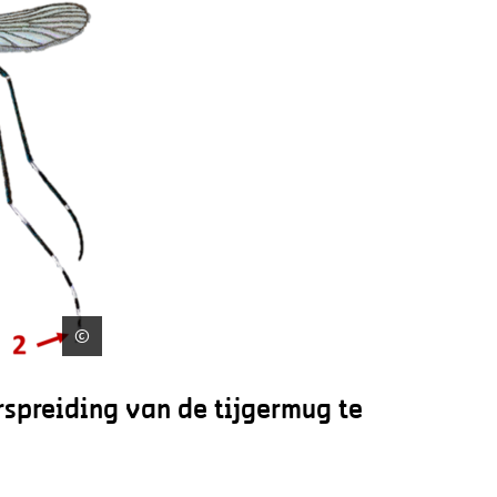
©
Disa Eklöf/SVA
spreiding van de tijgermug te