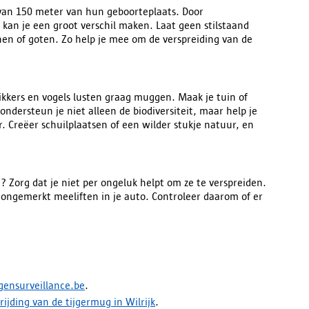
 van 150 meter van hun geboorteplaats. Door
, kan je een groot verschil maken.
Laat geen stilstaand
n of goten. Zo help je mee om de verspreiding van de
kikkers en vogels lusten graag muggen. Maak je tuin of
 ondersteun je niet alleen de biodiversiteit, maar help je
 Creëer schuilplaatsen of een wilder stukje natuur, en
? Zorg dat je niet per ongeluk helpt om ze te verspreiden.
 ongemerkt meeliften in je auto. Controleer daarom of er
nsurveillance.be
.
ijding van de tijgermug in Wilrijk
.