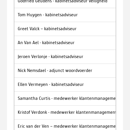
Godfried Geudens - kabinetsadviseur veiligheid
g
Tom Huygen - kabinetsadviseur
t
Greet Valck – kabinetsadviseur
g
An Van Ael - kabinetsadviseur
a
Jeroen Verlonje - kabinetsadviseur
j
Nick Nemsdael - adjunct woordvoerder
n
Ellen Vermeyen - kabinetsadviseur
e
Samantha Curtis - medewerker klantenmanagement
s
Kristof Verdonk - medewerker klantenmanagement
k
Eric van der Ven – medewerker klantenmanagement
e