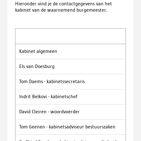
Hieronder vind je de contactgegevens van het
kabinet van de waarnemend burgemeester.
Kabinet algemeen
k
Els van Doesburg
e
Tom Daems - kabinetssecretaris
t
Indrit Belkovi - kabinetschef
i
David Cleiren - woordvoerder
d
Tom Geenen - kabinetsadviseur bestuurszaken
t