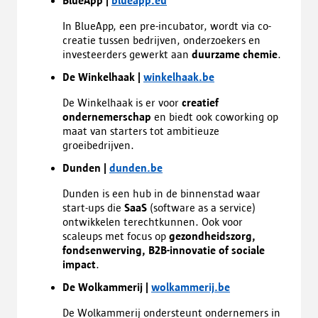
BlueApp |
blueapp.eu
In BlueApp, een pre-incubator, wordt via co-
creatie tussen bedrijven, onderzoekers en
investeerders gewerkt aan
duurzame chemie
.
De Winkelhaak |
winkelhaak.be
De Winkelhaak is er voor
creatief
ondernemerschap
en biedt ook coworking op
maat van starters tot ambitieuze
groeibedrijven.
Dunden |
dunden.be
Dunden is een hub in de binnenstad waar
start-ups die
SaaS
(software as a service)
ontwikkelen terechtkunnen. Ook voor
scaleups met focus op
gezondheidszorg,
fondsenwerving, B2B-innovatie of sociale
impact
.
De Wolkammerij |
wolkammerij.be
De Wolkammerij ondersteunt ondernemers in