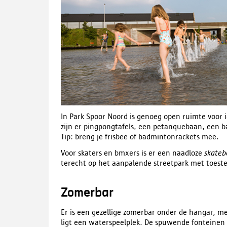
In Park Spoor Noord is genoeg open ruimte voor i
zijn er
pingpongtafels, een petanquebaan,
een ba
Tip: breng je frisbee of badmintonrackets mee.
Voor skaters en bmxers is er een naadloze
skate
terecht op
het aanpalende streetpark met toestell
Zomerbar
Er is een gezellige zomerbar onder de hangar, me
ligt een waterspeelplek. De spuwende fonteinen zi