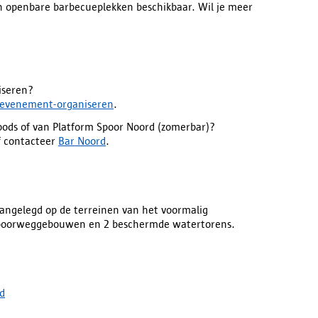
en openbare barbecueplekken beschikbaar. Wil je meer
niseren?
evenement-organiseren
.
oods of van Platform Spoor Noord (zomerbar)?
f contacteer
Bar Noord
.
angelegd op de terreinen van het voormalig
spoorweggebouwen en 2 beschermde watertorens.
d