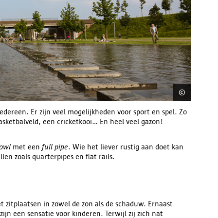
©
Swa De 
edereen. Er zijn veel mogelijkheden voor sport en spel. Zo
sketbalveld, een cricketkooi... En
heel veel gazon!
bowl
met een
full pipe
. Wie het liever rustig aan doet kan
en zoals quarterpipes en flat rails
.
t zitplaatsen in zowel de zon als de schaduw. Ernaast
jn een sensatie voor kinderen. Terwijl zij zich nat