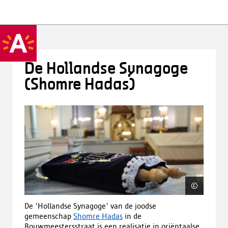
De Hollandse Synagoge
(Shomre Hadas)
©
Shomre
de Hol
De 'Hollandse Synagoge' van de joodse
gemeenschap
Shomre Hadas
in de
Bouwmeestersstraat is een realisatie in oriëntaalse