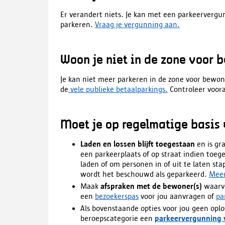
Er verandert niets.
Je kan met een parkeervergun
parkeren.
Vraag je vergunning aan.
Woon je niet in de zone voor
Je kan niet meer parkeren in de zone voor bewo
de
vele publieke betaalparkings.
Controleer voora
Moet je op regelmatige basis 
Laden en lossen blijft toegestaan
en is gra
een parkeerplaats of op straat indien toegel
laden of om personen in of uit te laten sta
wordt het beschouwd als geparkeerd.
Meer
Maak
afspraken met de bewoner(s)
waarvo
een
bezoekerspas
voor jou aanvragen of
pa
Als bovenstaande opties voor jou geen oplo
beroepscategorie een
parkeervergunning