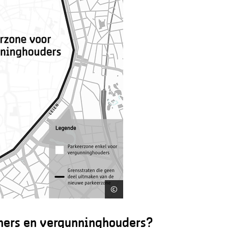
©
Stad Antwerpen
ners en vergunninghouders?