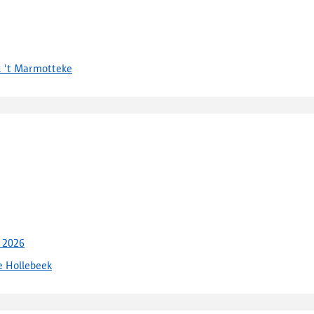
k 't Marmotteke
n 2026
e Hollebeek