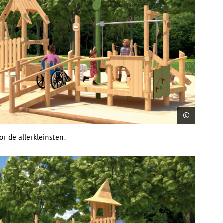
©
District 
r de allerkleinsten.