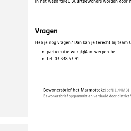
in het webartikel. Buurtbewoners worden door m
Vragen
Heb je nog vragen? Dan kan je terecht bij team 
participatie.wilrijk@antwerpen.be
tel. 03 338 53 91
Bewonersbrief het Marmotteke
[
pdf
]
[
1.44MB
]
Bewonersbrief opgemaakt en verdeeld door district W