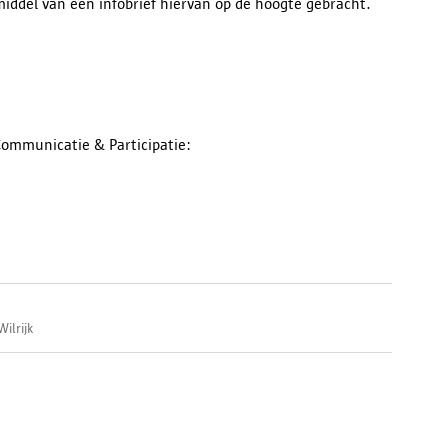
iddel van een infobrief hiervan op de hoogte gebracht.
Communicatie & Participatie:
ilrijk