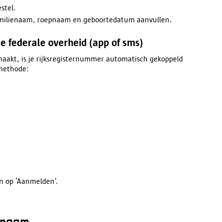
stel.
 familienaam, roepnaam en geboortedatum aanvullen.
e federale overheid (app of sms)
maakt, is je rijksregisternummer automatisch gekoppeld
n methode:
en op ‘Aanmelden’.