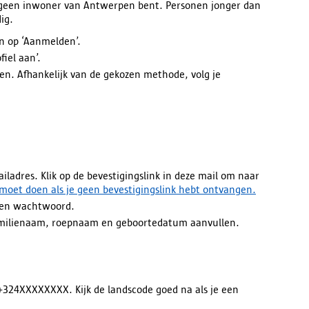
e geen inwoner van Antwerpen bent. Personen jonger dan
dig.
en op ‘Aanmelden’.
fiel aan’.
en. Afhankelijk van de gekozen methode, volg je
iladres. Klik op de bevestigingslink in deze mail om naar
 moet doen als je geen bevestigingslink hebt ontvangen.
 en wachtwoord.
 familienaam, roepnaam en geboortedatum aanvullen.
+324XXXXXXXX. Kijk de landscode goed na als je een