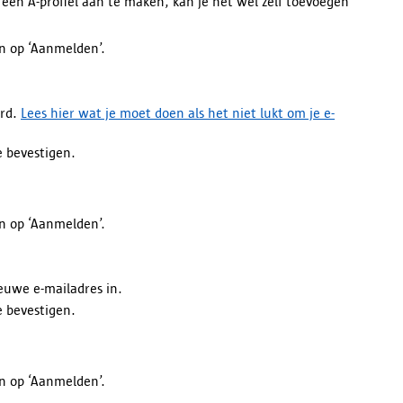
een A-profiel aan te maken, kan je het wel zelf toevoegen
n op ‘Aanmelden’.
ord.
Lees hier wat je moet doen als het niet lukt om je e-
e bevestigen.
n op ‘Aanmelden’.
ieuwe e-mailadres in.
e bevestigen.
n op ‘Aanmelden’.